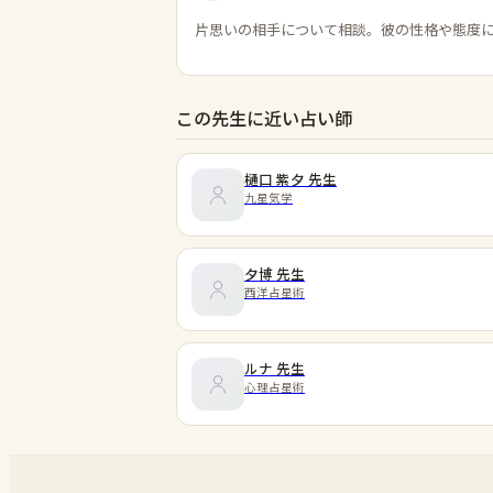
片思いの相手について相談。彼の性格や態度
この先生に近い占い師
樋口 紫夕
先生
九星気学
夕博
先生
西洋占星術
ルナ
先生
心理占星術