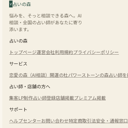
占いの森
悩みを、そっと相談できる森へ。AI
相談・全国の占い師があなたに寄り
添います。
占いの森
トップページ
運営会社
利用規約
プライバシーポリシー
サービス
恋愛の森（AI相談）
開運の杜
パワーストーンの森
占い師を
占い師・店舗の方へ
集客LP制作
占い師登録
店舗掲載
プレミアム掲載
サポート
ヘルプセンター
お問い合わせ
特定商取引法
安全・通報窓口