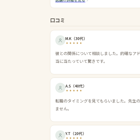
店舗の詳細を見る
口コミ
M.K
（
30代
）
彼との関係について相談しました。的確なア
当に当たっていて驚きです。
A.S
（
40代
）
転職のタイミングを見てもらいました。先生
ません。
Y.T
（
20代
）