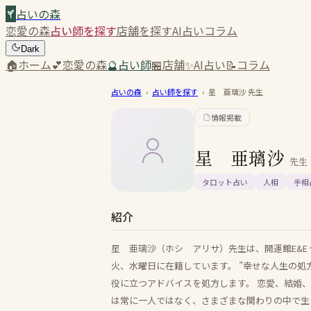
占いの森
恋愛の森
占い師を探す
店舗を探す
AI占い
コラム
Dark
🏠
ホーム
💕
恋愛の森
🔮
占い師
🏪
店舗
✨
AI占い
📝
コラム
占いの森
›
占い師を探す
›
星 亜璃沙
先生
情報掲載
星 亜璃沙
先生
タロット占い
人相
手相
紹介
星 亜璃沙（ホシ アリサ）先生は、開運館E&E
火、水曜日に在籍しています。 ”幸せな人生の
役に立つアドバイスを処方します。 恋愛、結婚
は常に一人ではなく、さまざまな関わりの中で生