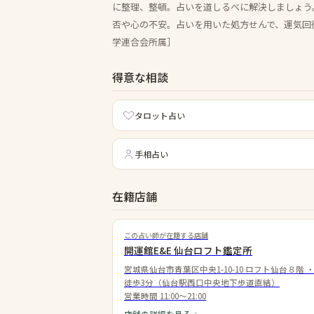
に整理、整頓。占いを道しるべに解決しましょう
否や心の不安。占いを用いた処方せんで、運気回
学連合会所属］
得意な相談
タロット占い
手相占い
在籍店舗
この占い師が在籍する店舗
開運館E&E 仙台ロフト鑑定所
宮城県仙台市青葉区中央1-10-10 ロフト仙台８階
徒歩3分（仙台駅西口中央地下歩道直結）
営業時間
11:00～21:00