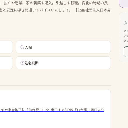
。 独立や起業。家の新築や購入。引越しや転職。変化の時期の良
復と安定に導き開運アドバイスいたします。 ［公益社団法人日本易
こ
占
き
人相
姓名判断
・
仙台市営地下鉄「仙台駅」中央1出口すぐ/JR線「仙台駅」西口より