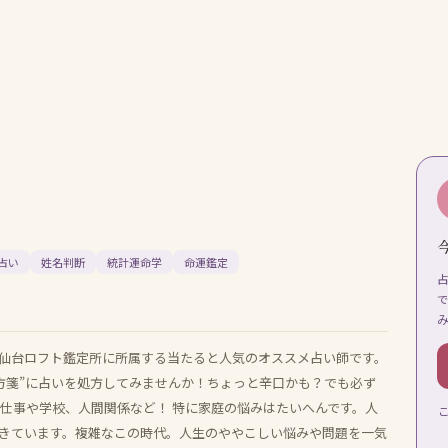
占い
姓名判断
統計運命学
命運鑑定
 仙台ロフト鑑定所に所属する当たると人気のオススメ占い師です。
処方箋”に占いを処方してみませんか！ちょっと辛口かも？でも必ず
、仕事や学校、人間関係など！ 特に家庭の悩みはたいへんです。人
きています。複雑なこの時代。人生のややこしい悩みや問題を一気