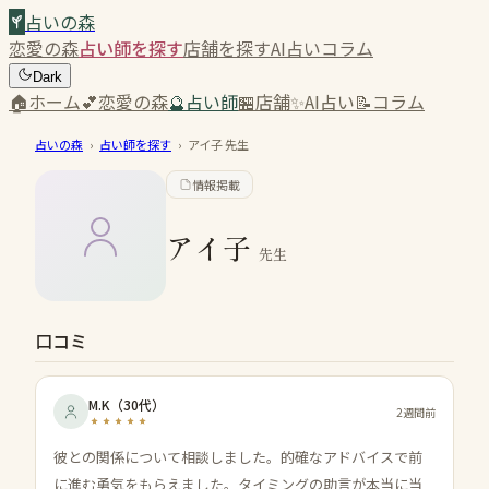
占いの森
恋愛の森
占い師を探す
店舗を探す
AI占い
コラム
Dark
🏠
ホーム
💕
恋愛の森
🔮
占い師
🏪
店舗
✨
AI占い
📝
コラム
占いの森
›
占い師を探す
›
アイ子
先生
情報掲載
アイ子
先生
口コミ
M.K
（
30代
）
2週間前
彼との関係について相談しました。的確なアドバイスで前
に進む勇気をもらえました。タイミングの助言が本当に当