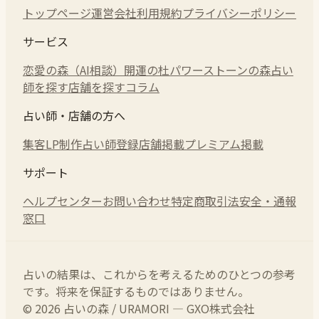
トップページ
運営会社
利用規約
プライバシーポリシー
サービス
恋愛の森（AI相談）
開運の杜
パワーストーンの森
占い
師を探す
店舗を探す
コラム
占い師・店舗の方へ
集客LP制作
占い師登録
店舗掲載
プレミアム掲載
サポート
ヘルプセンター
お問い合わせ
特定商取引法
安全・通報
窓口
占いの結果は、これからを考えるためのひとつの参考
です。将来を保証するものではありません。
© 2026 占いの森 / URAMORI — GXO株式会社