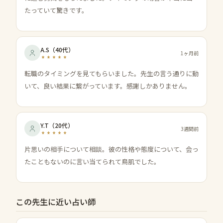
たっていて驚きです。
A.S
（
40代
）
1ヶ月前
転職のタイミングを見てもらいました。先生の言う通りに動
いて、良い結果に繋がっています。感謝しかありません。
Y.T
（
20代
）
3週間前
片思いの相手について相談。彼の性格や態度について、会っ
たこともないのに言い当てられて鳥肌でした。
この先生に近い占い師