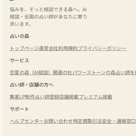
悩みを、そっと相談できる森へ。AI
相談・全国の占い師があなたに寄り
添います。
占いの森
トップページ
運営会社
利用規約
プライバシーポリシー
サービス
恋愛の森（AI相談）
開運の杜
パワーストーンの森
占い師を
占い師・店舗の方へ
集客LP制作
占い師登録
店舗掲載
プレミアム掲載
サポート
ヘルプセンター
お問い合わせ
特定商取引法
安全・通報窓口