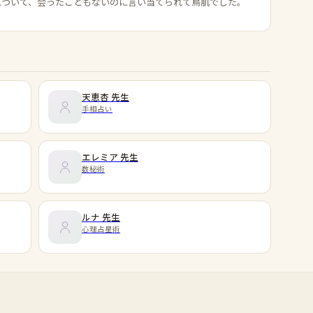
について、会ったこともないのに言い当てられて鳥肌でした。
天恵杏
先生
手相占い
エレミア
先生
数秘術
ルナ
先生
心理占星術