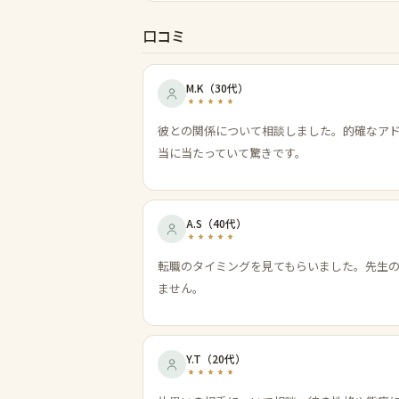
口コミ
M.K
（
30代
）
彼との関係について相談しました。的確なア
当に当たっていて驚きです。
A.S
（
40代
）
転職のタイミングを見てもらいました。先生
ません。
Y.T
（
20代
）