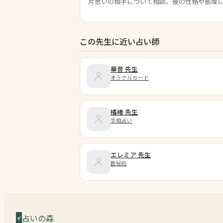
片思いの相手について相談。彼の性格や態度
この先生に近い占い師
華音
先生
オラクルカード
橘椿
先生
手相占い
エレミア
先生
数秘術
占いの森