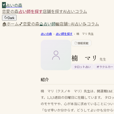
占いの森
恋愛の森
占い師を探す
店舗を探す
AI占い
コラム
Dark
🏠
ホーム
💕
恋愛の森
🔮
占い師
🏪
店舗
✨
AI占い
📝
コラム
占いの森
›
占い師を探す
›
楠 マリ
先生
情報掲載
楠 マリ
先生
タロット占い
オラクルカー
紹介
楠 マリ（クスノキ マリ）先生は、開運館E&E
す。1,3,5週目の日曜日に在籍しています。 
のモヤモヤや、心が本当に求めていることについ
「なぜ辛いか分からず、どうしてよいかも分から