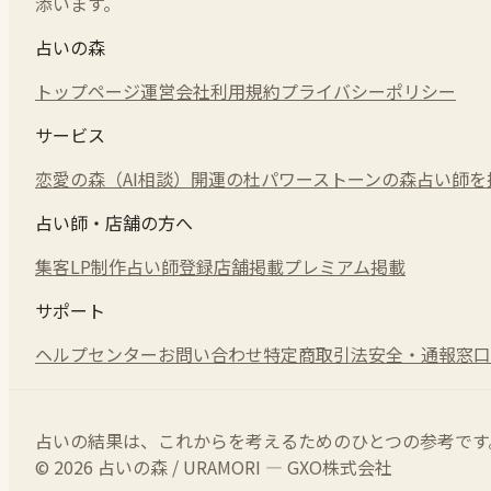
添います。
占いの森
トップページ
運営会社
利用規約
プライバシーポリシー
サービス
恋愛の森（AI相談）
開運の杜
パワーストーンの森
占い師を
占い師・店舗の方へ
集客LP制作
占い師登録
店舗掲載
プレミアム掲載
サポート
ヘルプセンター
お問い合わせ
特定商取引法
安全・通報窓口
占いの結果は、これからを考えるためのひとつの参考です
© 2026 占いの森 / URAMORI — GXO株式会社