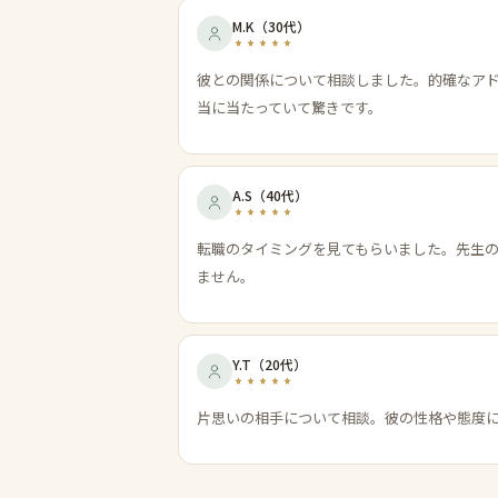
M.K
（
30代
）
彼との関係について相談しました。的確なア
当に当たっていて驚きです。
A.S
（
40代
）
転職のタイミングを見てもらいました。先生
ません。
Y.T
（
20代
）
片思いの相手について相談。彼の性格や態度