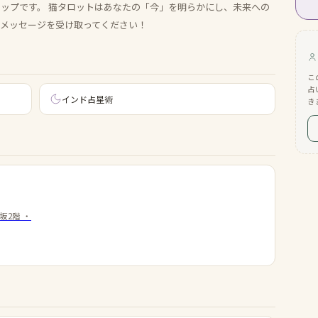
テップです。 猫タロットはあなたの「今」を明らかにし、未来への
のメッセージを受け取ってください！
こ
占
インド占星術
き
坂2階
・