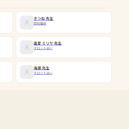
きつね
先生
四柱推命
逢愛 ミリサ
先生
タロット占い
海渡
先生
タロット占い