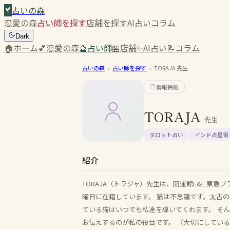
占いの森
恋愛の森
占い師を探す
店舗を探す
AI占い
コラム
Dark
🏠
ホーム
💕
恋愛の森
🔮
占い師
🏪
店舗
✨
AI占い
📝
コラム
占いの森
›
占い師を探す
›
TORAJA
先生
情報掲載
TORAJA
先生
タロット占い
インド占星術
紹介
TORAJA（トラジャ）先生は、開運館E&E 東
曜日に在籍しています。 猫は不思議です。太古
ている猫はいつでも私達を導いてくれます。 そ
お伝えするのが私の役目です。 〈大切にしてい