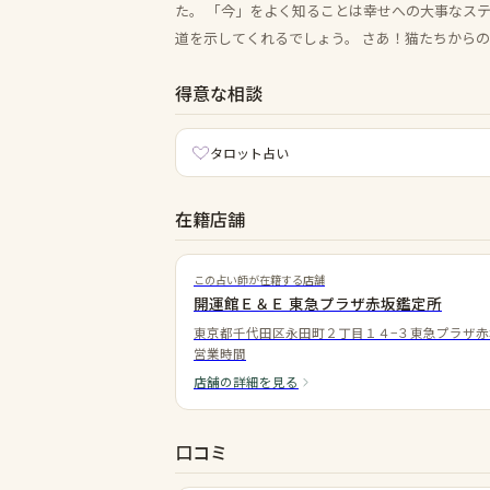
た。 「今」をよく知ることは幸せへの大事なス
道を示してくれるでしょう。 さあ！猫たちから
得意な相談
タロット占い
在籍店舗
この占い師が在籍する店舗
開運館Ｅ＆Ｅ 東急プラザ赤坂鑑定所
東京都千代田区永田町２丁目１４−３東急プラザ赤
営業時間
店舗の詳細を見る
口コミ