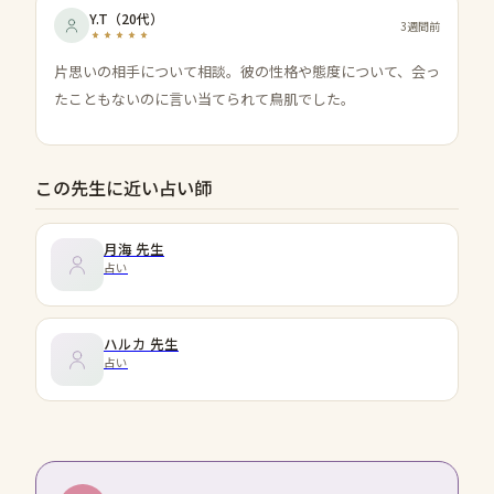
Y.T
（
20代
）
3週間前
片思いの相手について相談。彼の性格や態度について、会っ
たこともないのに言い当てられて鳥肌でした。
この先生に近い占い師
月海
先生
占い
ハルカ
先生
占い