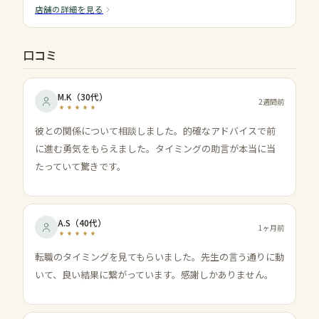
店舗の詳細を見る
口コミ
M.K
（
30代
）
2週間前
彼との関係について相談しました。的確なアドバイスで前
に進む勇気をもらえました。タイミングの助言が本当に当
たっていて驚きです。
A.S
（
40代
）
1ヶ月前
転職のタイミングを見てもらいました。先生の言う通りに動
いて、良い結果に繋がっています。感謝しかありません。