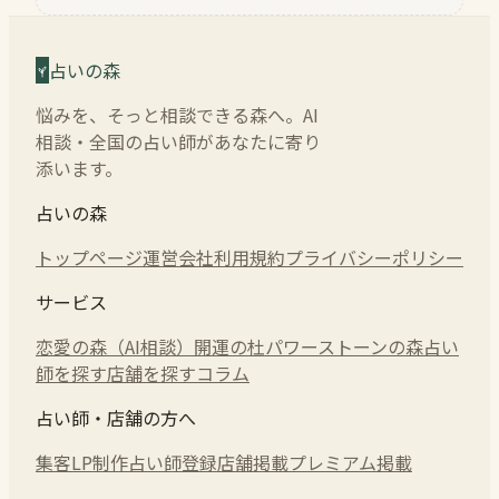
占いの森
悩みを、そっと相談できる森へ。AI
相談・全国の占い師があなたに寄り
添います。
占いの森
トップページ
運営会社
利用規約
プライバシーポリシー
サービス
恋愛の森（AI相談）
開運の杜
パワーストーンの森
占い
師を探す
店舗を探す
コラム
占い師・店舗の方へ
集客LP制作
占い師登録
店舗掲載
プレミアム掲載