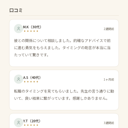
口コミ
M.K
（
30代
）
2週間前
彼との関係について相談しました。的確なアドバイスで前
に進む勇気をもらえました。タイミングの助言が本当に当
たっていて驚きです。
A.S
（
40代
）
1ヶ月前
転職のタイミングを見てもらいました。先生の言う通りに動
いて、良い結果に繋がっています。感謝しかありません。
Y.T
（
20代
）
3週間前