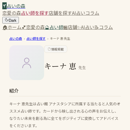
占いの森
恋愛の森
占い師を探す
店舗を探す
AI占い
コラム
Dark
🏠
ホーム
💕
恋愛の森
🔮
占い師
🏪
店舗
✨
AI占い
📝
コラム
占いの森
›
占い師を探す
›
キーナ 恵
先生
情報掲載
キーナ 恵
先生
紹介
キーナ 恵先生は占い館 アナスタシアに所属する当たると人気のオ
ススメ占い師です。カードから映し出される心の声をお伝えし、
なりたい未来を創る為に全てをポジティブに変換してアドバイス
をくださいます。