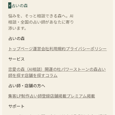
占いの森
悩みを、そっと相談できる森へ。AI
相談・全国の占い師があなたに寄り
添います。
占いの森
トップページ
運営会社
利用規約
プライバシーポリシー
サービス
恋愛の森（AI相談）
開運の杜
パワーストーンの森
占い
師を探す
店舗を探す
コラム
占い師・店舗の方へ
集客LP制作
占い師登録
店舗掲載
プレミアム掲載
サポート