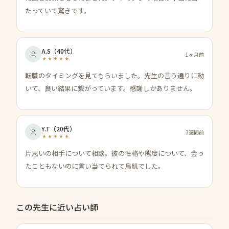
たっていて驚きです。
A.S
（
40代
）
1ヶ月前
転職のタイミングを見てもらいました。先生の言う通りに動
いて、良い結果に繋がっています。感謝しかありません。
Y.T
（
20代
）
3週間前
片思いの相手について相談。彼の性格や態度について、会っ
たこともないのに言い当てられて鳥肌でした。
この先生に近い占い師