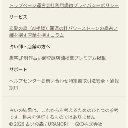
トップページ
運営会社
利用規約
プライバシーポリシー
サービス
恋愛の森（AI相談）
開運の杜
パワーストーンの森
占い
師を探す
店舗を探す
コラム
占い師・店舗の方へ
集客LP制作
占い師登録
店舗掲載
プレミアム掲載
サポート
ヘルプセンター
お問い合わせ
特定商取引法
安全・通報
窓口
占いの結果は、これからを考えるためのひとつの参考
です。将来を保証するものではありません。
© 2026 占いの森 / URAMORI — GXO株式会社