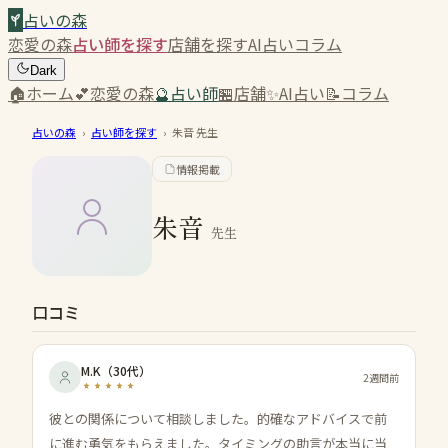
占いの森
恋愛の森
占い師を探す
店舗を探す
AI占い
コラム
Dark
🏠
ホーム
💕
恋愛の森
🔮
占い師
🏪
店舗
✨
AI占い
📝
コラム
占いの森
›
占い師を探す
›
朱音
先生
情報掲載
朱音
先生
口コミ
M.K
（
30代
）
2週間前
彼との関係について相談しました。的確なアドバイスで前
に進む勇気をもらえました。タイミングの助言が本当に当