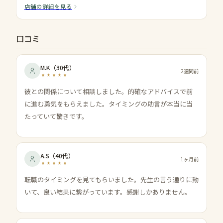
店舗の詳細を見る
口コミ
M.K
（
30代
）
2週間前
彼との関係について相談しました。的確なアドバイスで前
に進む勇気をもらえました。タイミングの助言が本当に当
たっていて驚きです。
A.S
（
40代
）
1ヶ月前
転職のタイミングを見てもらいました。先生の言う通りに動
いて、良い結果に繋がっています。感謝しかありません。