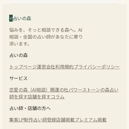
占いの森
悩みを、そっと相談できる森へ。AI
相談・全国の占い師があなたに寄り
添います。
占いの森
トップページ
運営会社
利用規約
プライバシーポリシー
サービス
恋愛の森（AI相談）
開運の杜
パワーストーンの森
占い
師を探す
店舗を探す
コラム
占い師・店舗の方へ
集客LP制作
占い師登録
店舗掲載
プレミアム掲載