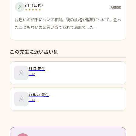
Y.T
（
20代
）
3週間前
片思いの相手について相談。彼の性格や態度について、会っ
たこともないのに言い当てられて鳥肌でした。
この先生に近い占い師
月海
先生
占い
ハルカ
先生
占い