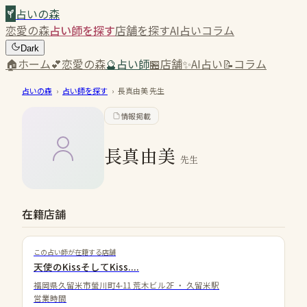
占いの森
恋愛の森
占い師を探す
店舗を探す
AI占い
コラム
Dark
🏠
ホーム
💕
恋愛の森
🔮
占い師
🏪
店舗
✨
AI占い
📝
コラム
占いの森
›
占い師を探す
›
長真由美
先生
情報掲載
長真由美
先生
在籍店舗
この占い師が在籍する店舗
天使のKissそしてKiss....
福岡県久留米市螢川町4-11 荒木ビル2F
・
久留米駅
営業時間