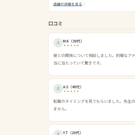
店舗の詳細を見る
口コミ
M.K
（
30代
）
彼との関係について相談しました。的確なア
当に当たっていて驚きです。
A.S
（
40代
）
転職のタイミングを見てもらいました。先生
ません。
Y.T
（
20代
）