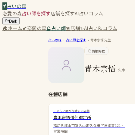
占いの森
恋愛の森
占い師を探す
店舗を探す
AI占い
コラム
Dark
🏠
ホーム
💕
恋愛の森
🔮
占い師
🏪
店舗
✨
AI占い
📝
コラム
占いの森
›
占い師を探す
›
青木宗悟
先生
情報掲載
青木宗悟
先生
在籍店舗
この占い師が在籍する店舗
青木宗悟僧侶鑑定所
福島県郡山市富久山町久保田字三御堂122
・
営業時間