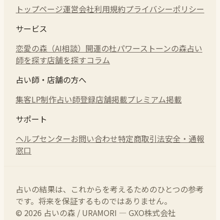
トップページ
運営会社
利用規約
プライバシーポリシー
サービス
恋愛の森（AI相談）
開運の杜
パワーストーンの森
占い
師を探す
店舗を探す
コラム
占い師・店舗の方へ
集客LP制作
占い師登録
店舗掲載
プレミアム掲載
サポート
ヘルプセンター
お問い合わせ
特定商取引法
安全・通報
窓口
占いの結果は、これからを考えるためのひとつの参考
です。将来を保証するものではありません。
© 2026 占いの森 / URAMORI — GXO株式会社