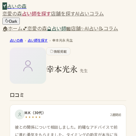
占いの森
恋愛の森
占い師を探す
店舗を探す
AI占い
コラム
Dark
🏠
ホーム
💕
恋愛の森
🔮
占い師
🏪
店舗
✨
AI占い
📝
コラム
占いの森
›
占い師を探す
›
幸本光永
先生
情報掲載
幸本光永
先生
口コミ
M.K
（
30代
）
2週間前
彼との関係について相談しました。的確なアドバイスで前
に進む勇気をもらえました。タイミングの助言が本当に当