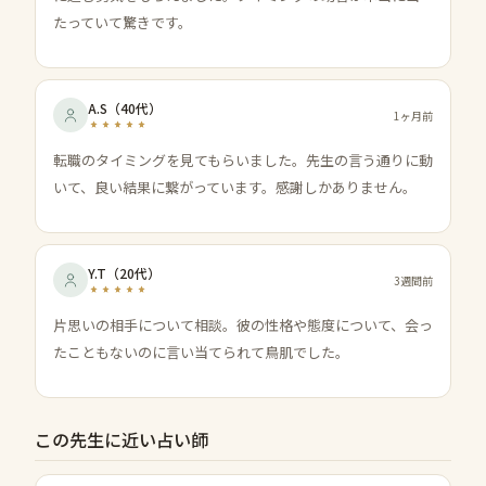
たっていて驚きです。
A.S
（
40代
）
1ヶ月前
転職のタイミングを見てもらいました。先生の言う通りに動
いて、良い結果に繋がっています。感謝しかありません。
Y.T
（
20代
）
3週間前
片思いの相手について相談。彼の性格や態度について、会っ
たこともないのに言い当てられて鳥肌でした。
この先生に近い占い師