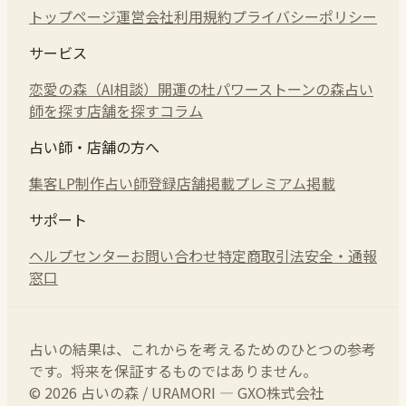
トップページ
運営会社
利用規約
プライバシーポリシー
サービス
恋愛の森（AI相談）
開運の杜
パワーストーンの森
占い
師を探す
店舗を探す
コラム
占い師・店舗の方へ
集客LP制作
占い師登録
店舗掲載
プレミアム掲載
サポート
ヘルプセンター
お問い合わせ
特定商取引法
安全・通報
窓口
占いの結果は、これからを考えるためのひとつの参考
です。将来を保証するものではありません。
© 2026 占いの森 / URAMORI — GXO株式会社