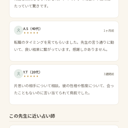
たっていて驚きです。
A.S
（
40代
）
1ヶ月前
転職のタイミングを見てもらいました。先生の言う通りに動
いて、良い結果に繋がっています。感謝しかありません。
Y.T
（
20代
）
3週間前
片思いの相手について相談。彼の性格や態度について、会っ
たこともないのに言い当てられて鳥肌でした。
この先生に近い占い師