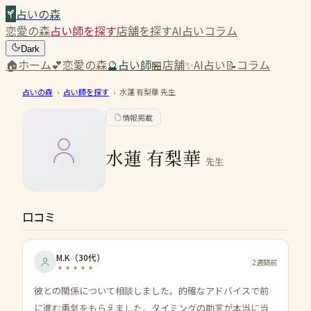
占いの森
恋愛の森
占い師を探す
店舗を探す
AI占い
コラム
Dark
🏠
ホーム
💕
恋愛の森
🔮
占い師
🏪
店舗
✨
AI占い
📝
コラム
占いの森
›
占い師を探す
›
水蓮 有梨華
先生
情報掲載
水蓮 有梨華
先生
口コミ
M.K
（
30代
）
2週間前
彼との関係について相談しました。的確なアドバイスで前
に進む勇気をもらえました。タイミングの助言が本当に当