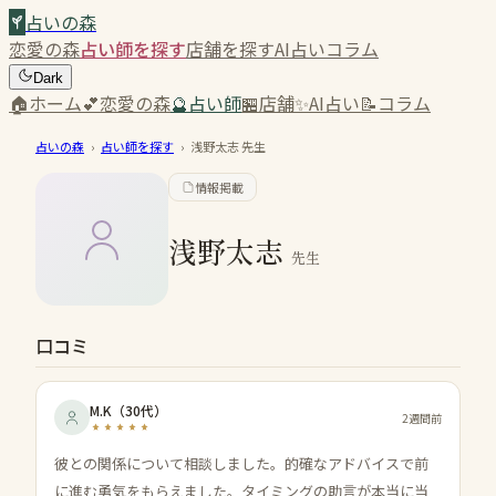
占いの森
恋愛の森
占い師を探す
店舗を探す
AI占い
コラム
Dark
🏠
ホーム
💕
恋愛の森
🔮
占い師
🏪
店舗
✨
AI占い
📝
コラム
占いの森
›
占い師を探す
›
浅野太志
先生
情報掲載
浅野太志
先生
口コミ
M.K
（
30代
）
2週間前
彼との関係について相談しました。的確なアドバイスで前
に進む勇気をもらえました。タイミングの助言が本当に当