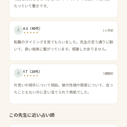
たっていて驚きです。
A.S
（
40代
）
1ヶ月前
転職のタイミングを見てもらいました。先生の言う通りに動
いて、良い結果に繋がっています。感謝しかありません。
Y.T
（
20代
）
3週間前
片思いの相手について相談。彼の性格や態度について、会っ
たこともないのに言い当てられて鳥肌でした。
この先生に近い占い師