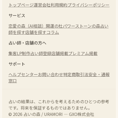
トップページ
運営会社
利用規約
プライバシーポリシー
サービス
恋愛の森（AI相談）
開運の杜
パワーストーンの森
占い
師を探す
店舗を探す
コラム
占い師・店舗の方へ
集客LP制作
占い師登録
店舗掲載
プレミアム掲載
サポート
ヘルプセンター
お問い合わせ
特定商取引法
安全・通報
窓口
占いの結果は、これからを考えるためのひとつの参考
です。将来を保証するものではありません。
© 2026 占いの森 / URAMORI — GXO株式会社