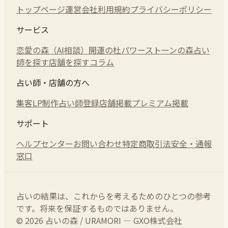
トップページ
運営会社
利用規約
プライバシーポリシー
サービス
恋愛の森（AI相談）
開運の杜
パワーストーンの森
占い
師を探す
店舗を探す
コラム
占い師・店舗の方へ
集客LP制作
占い師登録
店舗掲載
プレミアム掲載
サポート
ヘルプセンター
お問い合わせ
特定商取引法
安全・通報
窓口
占いの結果は、これからを考えるためのひとつの参考
です。将来を保証するものではありません。
© 2026 占いの森 / URAMORI — GXO株式会社