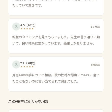
たっていて驚きです。
A.S
（
40代
）
1ヶ月前
転職のタイミングを見てもらいました。先生の言う通りに動
いて、良い結果に繋がっています。感謝しかありません。
Y.T
（
20代
）
3週間前
片思いの相手について相談。彼の性格や態度について、会っ
たこともないのに言い当てられて鳥肌でした。
この先生に近い占い師