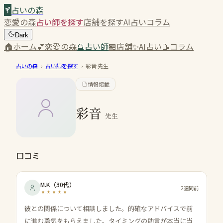
占いの森
恋愛の森
占い師を探す
店舗を探す
AI占い
コラム
Dark
🏠
ホーム
💕
恋愛の森
🔮
占い師
🏪
店舗
✨
AI占い
📝
コラム
占いの森
›
占い師を探す
›
彩音
先生
情報掲載
彩音
先生
口コミ
M.K
（
30代
）
2週間前
彼との関係について相談しました。的確なアドバイスで前
に進む勇気をもらえました。タイミングの助言が本当に当