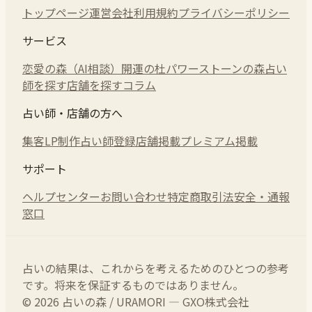
トップページ
運営会社
利用規約
プライバシーポリシー
サービス
恋愛の森（AI相談）
開運の杜
パワーストーンの森
占い
師を探す
店舗を探す
コラム
占い師・店舗の方へ
集客LP制作
占い師登録
店舗掲載
プレミアム掲載
サポート
ヘルプセンター
お問い合わせ
特定商取引法
安全・通報
窓口
占いの結果は、これからを考えるためのひとつの参考
です。将来を保証するものではありません。
© 2026 占いの森 / URAMORI — GXO株式会社