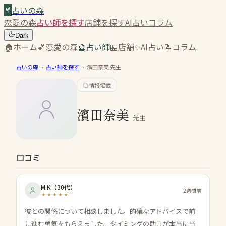
占いの森
恋愛の森
占い師を探す
店舗を探す
AI占い
コラム
Dark
🏠
ホーム
💕
恋愛の森
🔮
占い師
🏪
店舗
✨
AI占い
📝
コラム
占いの森
›
占い師を探す
›
濱田奈美
先生
情報掲載
濱田奈美
先生
口コミ
M.K
（
30代
）
2週間前
彼との関係について相談しました。的確なアドバイスで前
に進む勇気をもらえました。タイミングの助言が本当に当