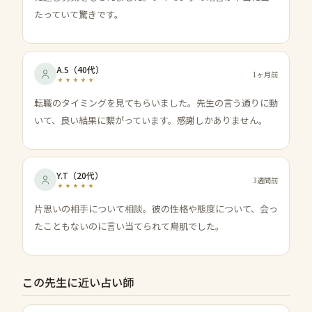
たっていて驚きです。
A.S
（
40代
）
1ヶ月前
転職のタイミングを見てもらいました。先生の言う通りに動
いて、良い結果に繋がっています。感謝しかありません。
Y.T
（
20代
）
3週間前
片思いの相手について相談。彼の性格や態度について、会っ
たこともないのに言い当てられて鳥肌でした。
この先生に近い占い師