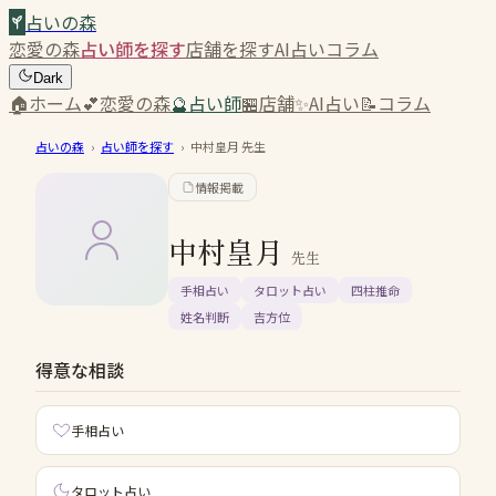
占いの森
恋愛の森
占い師を探す
店舗を探す
AI占い
コラム
Dark
🏠
ホーム
💕
恋愛の森
🔮
占い師
🏪
店舗
✨
AI占い
📝
コラム
占いの森
›
占い師を探す
›
中村皇月
先生
情報掲載
中村皇月
先生
手相占い
タロット占い
四柱推命
姓名判断
吉方位
得意な相談
手相占い
タロット占い