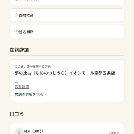
四柱推命
姓名判断
在籍店舗
この占い師が在籍する店舗
夢の辻占（ゆめのつじうら）イオンモール京都五条店
・
営業時間
店舗の詳細を見る
口コミ
M.K
（
30代
）
2週間前