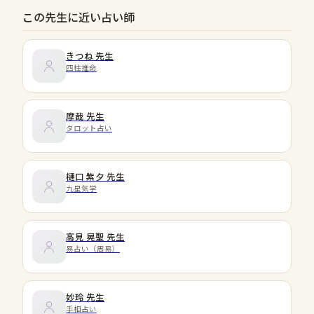
この先生に近い占い師
きつね
先生
四柱推命
摩哉
先生
タロット占い
樋口 紫夕
先生
九星気学
高見 晃聖
先生
易占い（周易）
妙玲
先生
手相占い