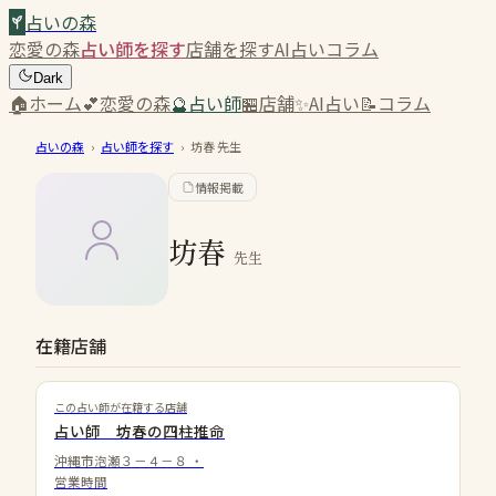
占いの森
恋愛の森
占い師を探す
店舗を探す
AI占い
コラム
Dark
🏠
ホーム
💕
恋愛の森
🔮
占い師
🏪
店舗
✨
AI占い
📝
コラム
占いの森
›
占い師を探す
›
坊春
先生
情報掲載
坊春
先生
在籍店舗
この占い師が在籍する店舗
占い師 坊春の四柱推命
沖縄市泡瀬３－４－８
・
営業時間