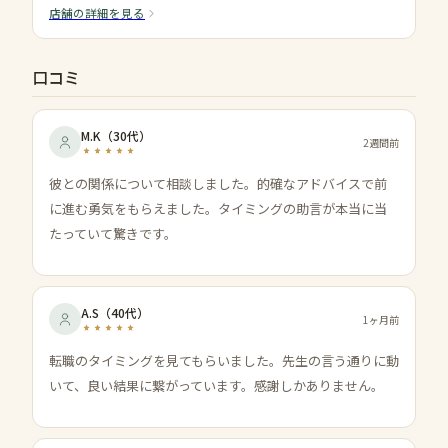
店舗の詳細を見る
口コミ
M.K
（
30代
）
2週間前
彼との関係について相談しました。的確なアドバイスで前
に進む勇気をもらえました。タイミングの助言が本当に当
たっていて驚きです。
A.S
（
40代
）
1ヶ月前
転職のタイミングを見てもらいました。先生の言う通りに動
いて、良い結果に繋がっています。感謝しかありません。