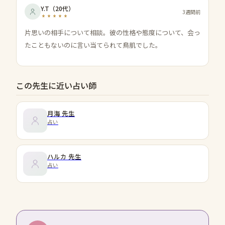
Y.T
（
20代
）
3週間前
片思いの相手について相談。彼の性格や態度について、会っ
たこともないのに言い当てられて鳥肌でした。
この先生に近い占い師
月海
先生
占い
ハルカ
先生
占い