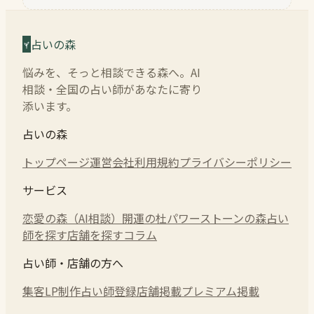
占いの森
悩みを、そっと相談できる森へ。AI
相談・全国の占い師があなたに寄り
添います。
占いの森
トップページ
運営会社
利用規約
プライバシーポリシー
サービス
恋愛の森（AI相談）
開運の杜
パワーストーンの森
占い
師を探す
店舗を探す
コラム
占い師・店舗の方へ
集客LP制作
占い師登録
店舗掲載
プレミアム掲載