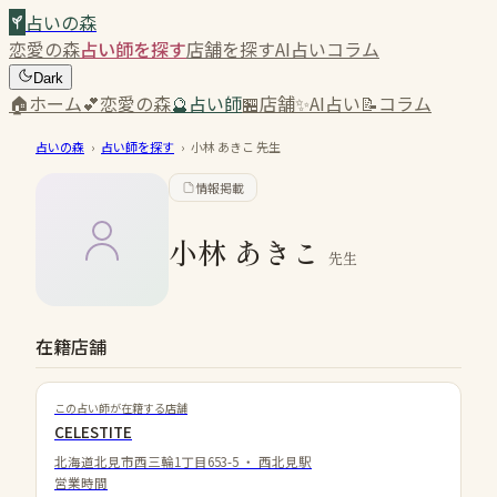
占いの森
恋愛の森
占い師を探す
店舗を探す
AI占い
コラム
Dark
🏠
ホーム
💕
恋愛の森
🔮
占い師
🏪
店舗
✨
AI占い
📝
コラム
占いの森
›
占い師を探す
›
小林 あきこ
先生
情報掲載
小林 あきこ
先生
在籍店舗
この占い師が在籍する店舗
CELESTITE
北海道北見市西三輪1丁目653-5
・
西北見駅
営業時間