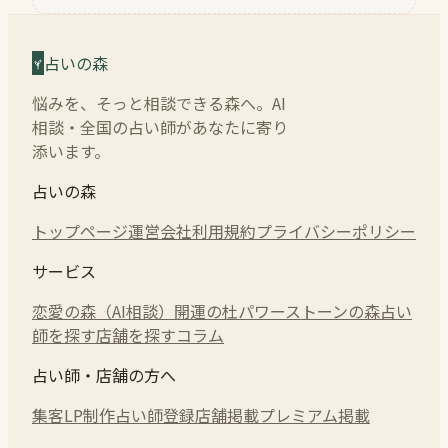
占いの森
悩みを、そっと相談できる森へ。AI
相談・全国の占い師があなたに寄り
添います。
占いの森
トップページ
運営会社
利用規約
プライバシーポリシー
サービス
恋愛の森（AI相談）
開運の杜
パワーストーンの森
占い
師を探す
店舗を探す
コラム
占い師・店舗の方へ
集客LP制作
占い師登録
店舗掲載
プレミアム掲載