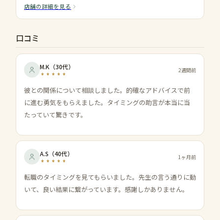
店舗の詳細を見る
口コミ
M.K
（
30代
）
2週間前
彼との関係について相談しました。的確なアドバイスで前
に進む勇気をもらえました。タイミングの助言が本当に当
たっていて驚きです。
A.S
（
40代
）
1ヶ月前
転職のタイミングを見てもらいました。先生の言う通りに動
いて、良い結果に繋がっています。感謝しかありません。