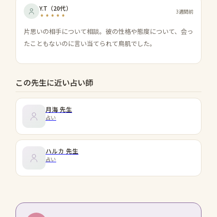
Y.T
（
20代
）
3週間前
片思いの相手について相談。彼の性格や態度について、会っ
たこともないのに言い当てられて鳥肌でした。
この先生に近い占い師
月海
先生
占い
ハルカ
先生
占い