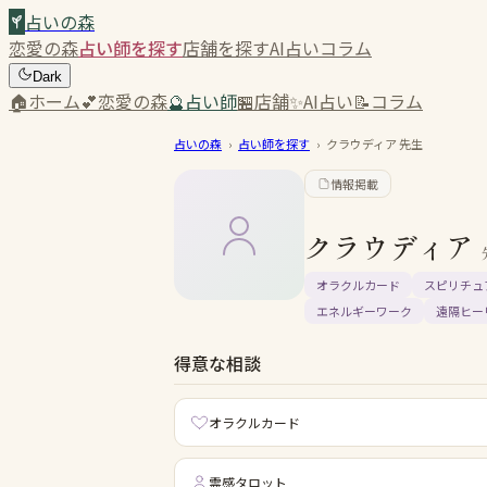
占いの森
恋愛の森
占い師を探す
店舗を探す
AI占い
コラム
Dark
🏠
ホーム
💕
恋愛の森
🔮
占い師
🏪
店舗
✨
AI占い
📝
コラム
占いの森
›
占い師を探す
›
クラウディア
先生
情報掲載
クラウディア
オラクルカード
スピリチュ
エネルギーワーク
遠隔ヒー
得意な相談
オラクルカード
霊感タロット