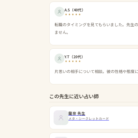
A.S
（
40代
）
転職のタイミングを見てもらいました。先生
ません。
Y.T
（
20代
）
片思いの相手について相談。彼の性格や態度
この先生に近い占い師
龍奈
先生
メタ・シークレットカード