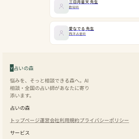
三日月星天
先生
数秘術
愛なでる
先生
西洋占星術
占いの森
悩みを、そっと相談できる森へ。AI
相談・全国の占い師があなたに寄り
添います。
占いの森
トップページ
運営会社
利用規約
プライバシーポリシー
サービス