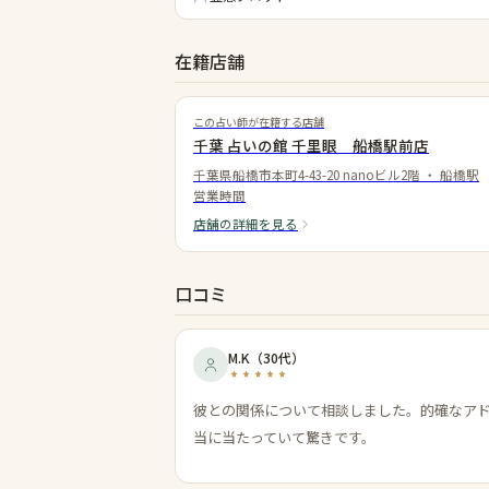
在籍店舗
この占い師が在籍する店舗
千葉 占いの館 千里眼 船橋駅前店
千葉県船橋市本町4-43-20 nanoビル2階
・
船橋駅
営業時間
店舗の詳細を見る
口コミ
M.K
（
30代
）
彼との関係について相談しました。的確なア
当に当たっていて驚きです。