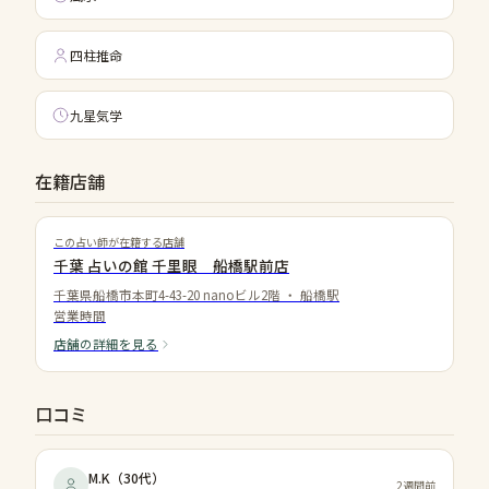
四柱推命
九星気学
在籍店舗
この占い師が在籍する店舗
千葉 占いの館 千里眼 船橋駅前店
千葉県船橋市本町4-43-20 nanoビル2階
・
船橋駅
営業時間
店舗の詳細を見る
口コミ
M.K
（
30代
）
2週間前