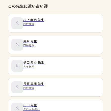
この先生に近い占い師
村上 紫乃
先生
四柱推命
鳳紫
先生
四柱推命
樋口 紫夕
先生
九星気学
長瀬 皐楓
先生
四柱推命
山口
先生
タロット占い