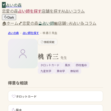
占いの森
恋愛の森
占い師を探す
店舗を探す
AI占い
コラム
Dark
🏠
ホーム
💕
恋愛の森
🔮
占い師
🏪
店舗
✨
AI占い
📝
コラム
占いの森
›
占い師を探す
›
桃 香三
先生
情報掲載
桃 香三
先生
タロットカード
風水
四柱推命
九星気学
算命学
数秘術
得意な相談
タロットカード
風水