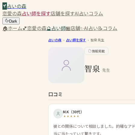
占いの森
恋愛の森
占い師を探す
店舗を探す
AI占い
コラム
Dark
🏠
ホーム
💕
恋愛の森
🔮
占い師
🏪
店舗
✨
AI占い
📝
コラム
占いの森
›
占い師を探す
›
智泉
先生
情報掲載
智泉
先生
口コミ
M.K
（
30代
）
彼との関係について相談しました。的確なア
当に当たっていて驚きです。