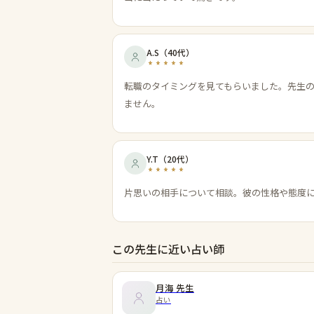
A.S
（
40代
）
転職のタイミングを見てもらいました。先生
ません。
Y.T
（
20代
）
片思いの相手について相談。彼の性格や態度
この先生に近い占い師
月海
先生
占い