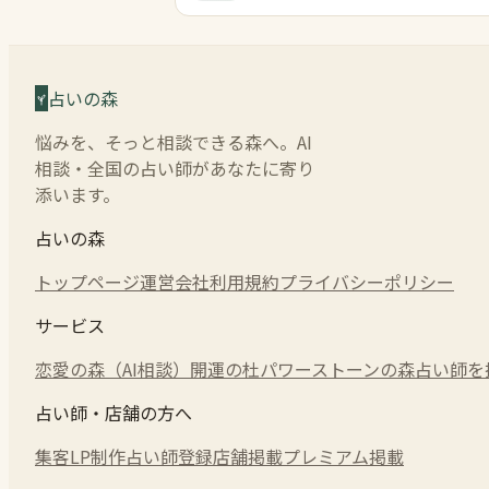
占いの森
悩みを、そっと相談できる森へ。AI
相談・全国の占い師があなたに寄り
添います。
占いの森
トップページ
運営会社
利用規約
プライバシーポリシー
サービス
恋愛の森（AI相談）
開運の杜
パワーストーンの森
占い師を
占い師・店舗の方へ
集客LP制作
占い師登録
店舗掲載
プレミアム掲載