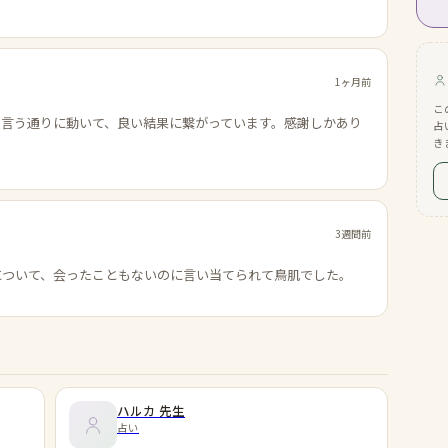
1ヶ月前
こ
の言う通りに動いて、良い結果に繋がっています。感謝しかあり
占
き
3週間前
について、会ったこともないのに言い当てられて鳥肌でした。
ハルカ
先生
占い