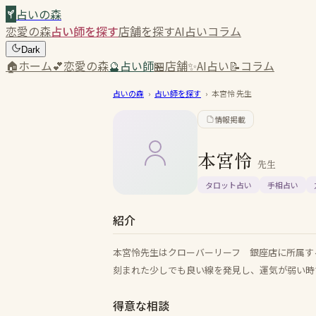
占いの森
恋愛の森
占い師を探す
店舗を探す
AI占い
コラム
Dark
🏠
ホーム
💕
恋愛の森
🔮
占い師
🏪
店舗
✨
AI占い
📝
コラム
占いの森
›
占い師を探す
›
本宮怜
先生
情報掲載
本宮怜
先生
タロット占い
手相占い
紹介
本宮怜先生はクローバーリーフ 銀座店に所属す
刻まれた少しでも良い線を発見し、運気が弱い時
得意な相談