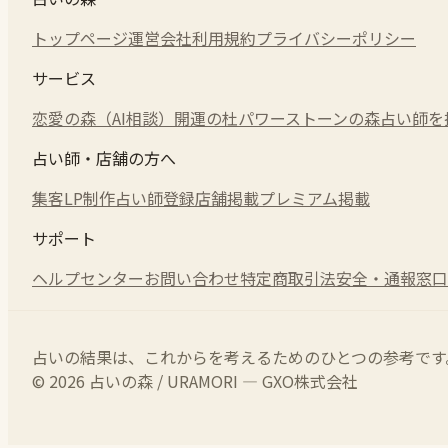
トップページ
運営会社
利用規約
プライバシーポリシー
サービス
恋愛の森（AI相談）
開運の杜
パワーストーンの森
占い師を
占い師・店舗の方へ
集客LP制作
占い師登録
店舗掲載
プレミアム掲載
サポート
ヘルプセンター
お問い合わせ
特定商取引法
安全・通報窓口
占いの結果は、これからを考えるためのひとつの参考です
© 2026 占いの森 / URAMORI — GXO株式会社