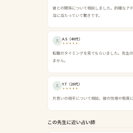
彼との関係について相談しました。的確なア
当に当たっていて驚きです。
A.S
（
40代
）
転職のタイミングを見てもらいました。先生
ません。
Y.T
（
20代
）
片思いの相手について相談。彼の性格や態度
この先生に近い占い師