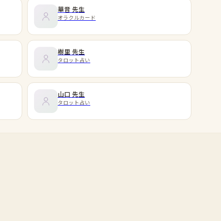
華音
先生
オラクルカード
樹里
先生
タロット占い
山口
先生
タロット占い