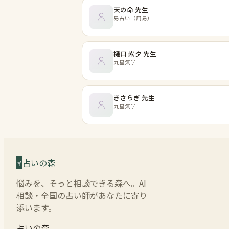
天の命
先生
易占い（周易）
樋口 紫夕
先生
九星気学
きさらぎ
先生
九星気学
占いの森
悩みを、そっと相談できる森へ。AI
相談・全国の占い師があなたに寄り
添います。
占いの森