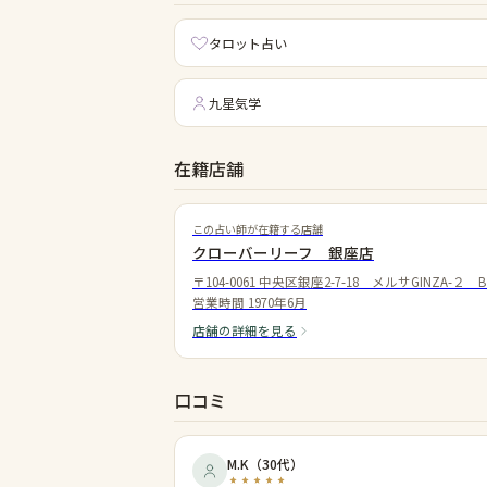
タロット占い
九星気学
在籍店舗
この占い師が在籍する店舗
クローバーリーフ 銀座店
〒104-0061 中央区銀座2-7-18 メルサGINZA-２ 
営業時間
1970年6月
店舗の詳細を見る
口コミ
M.K
（
30代
）