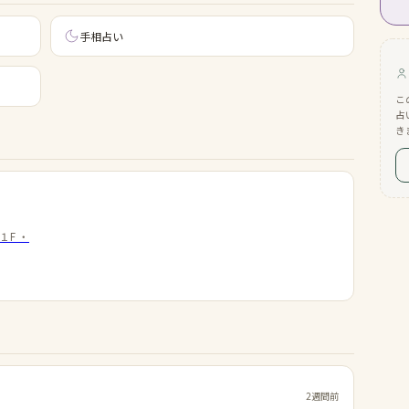
手相占い
こ
占
き
B１F
・
2週間前