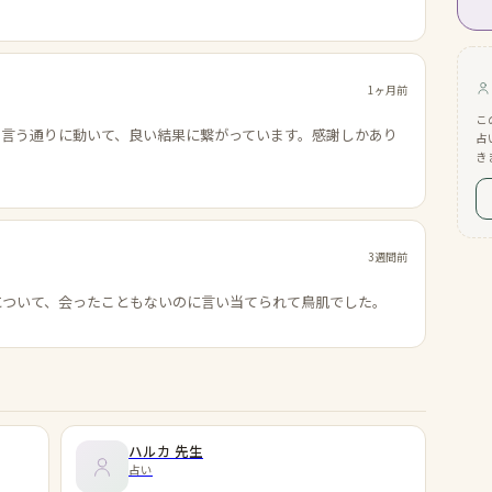
1ヶ月前
こ
の言う通りに動いて、良い結果に繋がっています。感謝しかあり
占
き
3週間前
について、会ったこともないのに言い当てられて鳥肌でした。
ハルカ
先生
占い