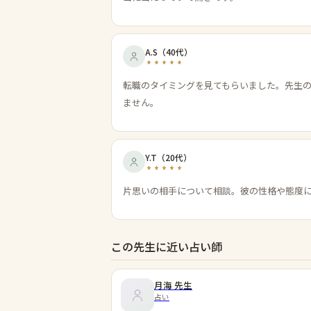
A.S
（
40代
）
転職のタイミングを見てもらいました。先生
ません。
Y.T
（
20代
）
片思いの相手について相談。彼の性格や態度
この先生に近い占い師
月海
先生
占い