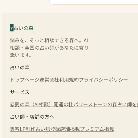
占いの森
悩みを、そっと相談できる森へ。AI
相談・全国の占い師があなたに寄り
添います。
占いの森
トップページ
運営会社
利用規約
プライバシーポリシー
サービス
恋愛の森（AI相談）
開運の杜
パワーストーンの森
占い師を
占い師・店舗の方へ
集客LP制作
占い師登録
店舗掲載
プレミアム掲載