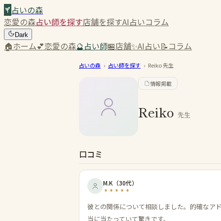
占いの森
恋愛の森
占い師を探す
店舗を探す
AI占い
コラム
Dark
🏠
ホーム
💕
恋愛の森
🔮
占い師
🏪
店舗
✨
AI占い
📝
コラム
占いの森
›
占い師を探す
›
Reiko
先生
情報掲載
Reiko
先生
口コミ
M.K
（
30代
）
彼との関係について相談しました。的確なア
当に当たっていて驚きです。