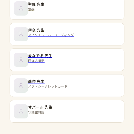
聖羅
先生
霊感
舞夜
先生
スピリチュアル・リーディング
愛なでる
先生
西洋占星術
龍奈
先生
メタ・シークレットカード
オパール
先生
守護霊対話