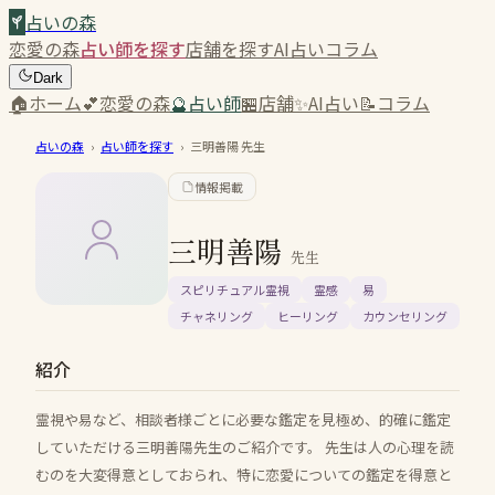
占いの森
恋愛の森
占い師を探す
店舗を探す
AI占い
コラム
Dark
🏠
ホーム
💕
恋愛の森
🔮
占い師
🏪
店舗
✨
AI占い
📝
コラム
占いの森
›
占い師を探す
›
三明善陽
先生
情報掲載
三明善陽
先生
スピリチュアル霊視
霊感
易
チャネリング
ヒーリング
カウンセリング
紹介
霊視や易など、相談者様ごとに必要な鑑定を見極め、的確に鑑定
していただける三明善陽先生のご紹介です。 先生は人の心理を読
むのを大変得意としておられ、特に恋愛についての鑑定を得意と