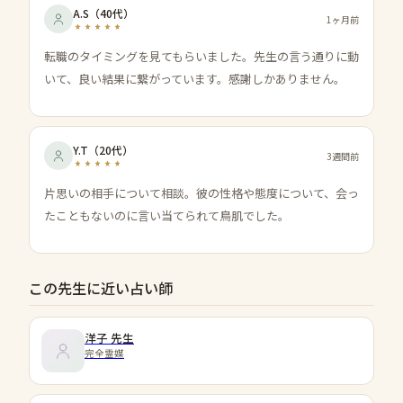
A.S
（
40代
）
1ヶ月前
転職のタイミングを見てもらいました。先生の言う通りに動
いて、良い結果に繋がっています。感謝しかありません。
Y.T
（
20代
）
3週間前
片思いの相手について相談。彼の性格や態度について、会っ
たこともないのに言い当てられて鳥肌でした。
この先生に近い占い師
洋子
先生
完全霊媒