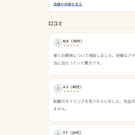
店舗の詳細を見る
口コミ
M.K
（
30代
）
彼との関係について相談しました。的確なア
当に当たっていて驚きです。
A.S
（
40代
）
転職のタイミングを見てもらいました。先生
ません。
Y.T
（
20代
）