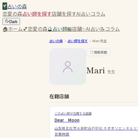
占いの森
恋愛の森
占い師を探す
店舗を探す
AI占い
コラム
Dark
🏠
ホーム
💕
恋愛の森
🔮
占い師
🏪
店舗
✨
AI占い
📝
コラム
占いの森
›
占い師を探す
›
Mari
先生
情報掲載
Mari
先生
在籍店舗
この占い師が在籍する店舗
Dear Moon
山梨県北杜市大泉町谷戸8741 ネオオリエンタルリ
営業時間