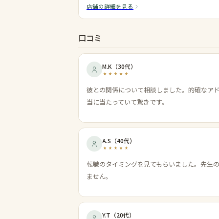
店舗の詳細を見る
口コミ
M.K
（
30代
）
彼との関係について相談しました。的確なア
当に当たっていて驚きです。
A.S
（
40代
）
転職のタイミングを見てもらいました。先生
ません。
Y.T
（
20代
）