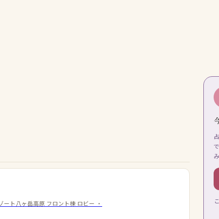
ゾート八ヶ岳高原 フロント棟 ロビー
・