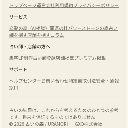
トップページ
運営会社
利用規約
プライバシーポリシー
サービス
恋愛の森（AI相談）
開運の杜
パワーストーンの森
占い
師を探す
店舗を探す
コラム
占い師・店舗の方へ
集客LP制作
占い師登録
店舗掲載
プレミアム掲載
サポート
ヘルプセンター
お問い合わせ
特定商取引法
安全・通報
窓口
占いの結果は、これからを考えるためのひとつの参考
です。将来を保証するものではありません。
© 2026 占いの森 / URAMORI — GXO株式会社