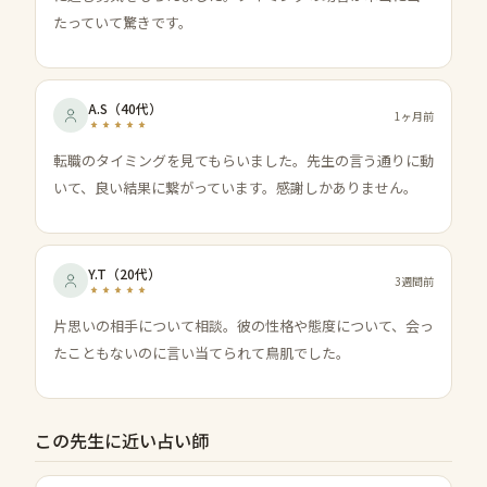
たっていて驚きです。
A.S
（
40代
）
1ヶ月前
転職のタイミングを見てもらいました。先生の言う通りに動
いて、良い結果に繋がっています。感謝しかありません。
Y.T
（
20代
）
3週間前
片思いの相手について相談。彼の性格や態度について、会っ
たこともないのに言い当てられて鳥肌でした。
この先生に近い占い師