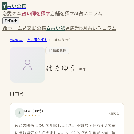
占いの森
恋愛の森
占い師を探す
店舗を探す
AI占い
コラム
Dark
🏠
ホーム
💕
恋愛の森
🔮
占い師
🏪
店舗
✨
AI占い
📝
コラム
占いの森
›
占い師を探す
›
はまゆう
先生
情報掲載
はまゆう
先生
口コミ
M.K
（
30代
）
2週間前
彼との関係について相談しました。的確なアドバイスで前
に進む勇気をもらえました。タイミングの助言が本当に当