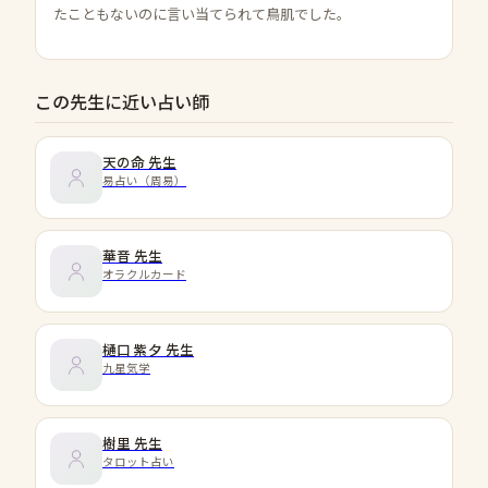
たこともないのに言い当てられて鳥肌でした。
この先生に近い占い師
天の命
先生
易占い（周易）
華音
先生
オラクルカード
樋口 紫夕
先生
九星気学
樹里
先生
タロット占い