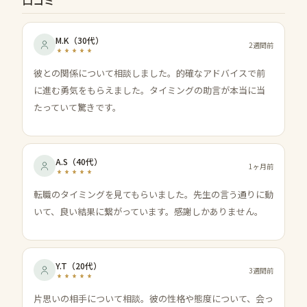
口コミ
M.K
（
30代
）
2週間前
彼との関係について相談しました。的確なアドバイスで前
に進む勇気をもらえました。タイミングの助言が本当に当
たっていて驚きです。
A.S
（
40代
）
1ヶ月前
転職のタイミングを見てもらいました。先生の言う通りに動
いて、良い結果に繋がっています。感謝しかありません。
Y.T
（
20代
）
3週間前
片思いの相手について相談。彼の性格や態度について、会っ