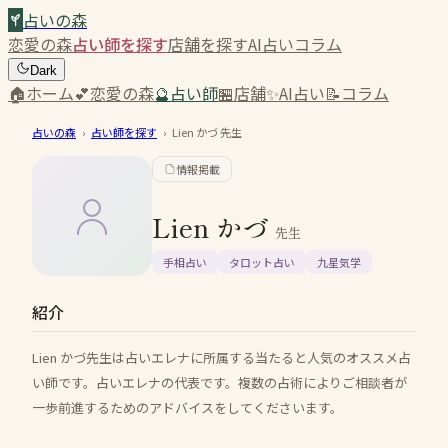
占いの森
恋愛の森
占い師を探す
店舗を探す
AI占い
コラム
Dark
🏠
ホーム
💕
恋愛の森
🔮
占い師
🏪
店舗
✨
AI占い
📝
コラム
占いの森
›
占い師を探す
›
Lien かづ
先生
情報掲載
Lien かづ
先生
手相占い
タロット占い
九星気学
紹介
Lien かづ先生は占いエレナに所属する当たると人気のオススメ占
い師です。占いエレナの代表です。複数の占術によりご相談者が
一歩前進するためのアドバイスをしてくださいます。