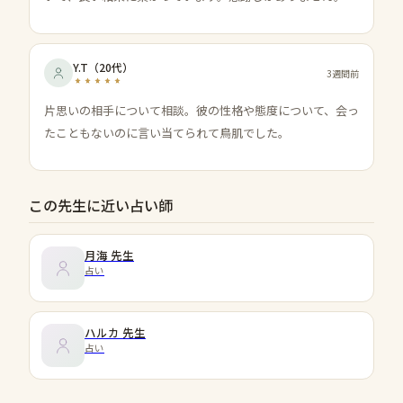
Y.T
（
20代
）
3週間前
片思いの相手について相談。彼の性格や態度について、会っ
たこともないのに言い当てられて鳥肌でした。
この先生に近い占い師
月海
先生
占い
ハルカ
先生
占い