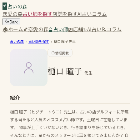
占いの森
恋愛の森
占い師を探す
店舗を探す
AI占い
コラム
Dark
🏠
ホーム
💕
恋愛の森
🔮
占い師
🏪
店舗
✨
AI占い
📝
コラム
占いの森
›
占い師を探す
›
樋口 瞳子
先生
情報掲載
樋口 瞳子
先生
紹介
樋口 瞳子（ヒグチ トウコ）先生は、占いの店デルフィーに所属
する当たると人気のオススメ占い師です。土曜日に在籍していま
す。 物事が上手くいかないとき、行き詰まりを感じているとき。
そんなときは、星からのメッセージに耳を傾けてみませんか？ 自