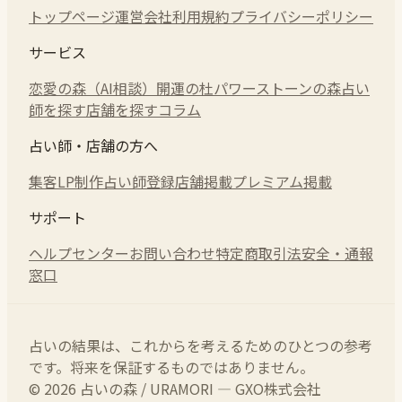
トップページ
運営会社
利用規約
プライバシーポリシー
サービス
恋愛の森（AI相談）
開運の杜
パワーストーンの森
占い
師を探す
店舗を探す
コラム
占い師・店舗の方へ
集客LP制作
占い師登録
店舗掲載
プレミアム掲載
サポート
ヘルプセンター
お問い合わせ
特定商取引法
安全・通報
窓口
占いの結果は、これからを考えるためのひとつの参考
です。将来を保証するものではありません。
© 2026 占いの森 / URAMORI — GXO株式会社