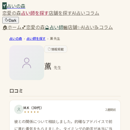
占いの森
恋愛の森
占い師を探す
店舗を探す
AI占い
コラム
Dark
🏠
ホーム
💕
恋愛の森
🔮
占い師
🏪
店舗
✨
AI占い
📝
コラム
占いの森
›
占い師を探す
›
薫
先生
情報掲載
薫
先生
口コミ
M.K
（
30代
）
2週間前
彼との関係について相談しました。的確なアドバイスで前
に進む勇気をもらえました。タイミングの助言が本当に当