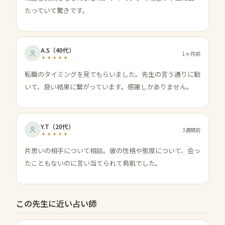
たっていて驚きです。
A.S
（
40代
）
1ヶ月前
転職のタイミングを見てもらいました。先生の言う通りに動
いて、良い結果に繋がっています。感謝しかありません。
Y.T
（
20代
）
3週間前
片思いの相手について相談。彼の性格や態度について、会っ
たこともないのに言い当てられて鳥肌でした。
この先生に近い占い師