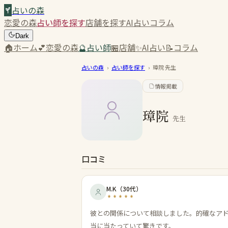
占いの森
恋愛の森
占い師を探す
店舗を探す
AI占い
コラム
Dark
🏠
ホーム
💕
恋愛の森
🔮
占い師
🏪
店舗
✨
AI占い
📝
コラム
占いの森
›
占い師を探す
›
璋院
先生
情報掲載
璋院
先生
口コミ
M.K
（
30代
）
彼との関係について相談しました。的確なア
当に当たっていて驚きです。