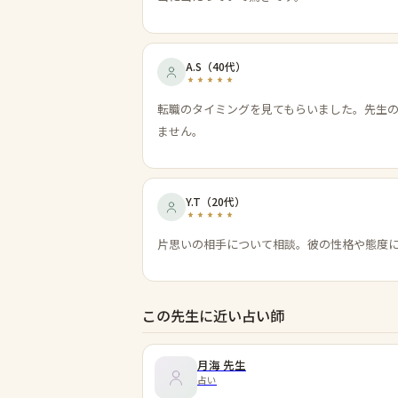
A.S
（
40代
）
転職のタイミングを見てもらいました。先生
ません。
Y.T
（
20代
）
片思いの相手について相談。彼の性格や態度
この先生に近い占い師
月海
先生
占い