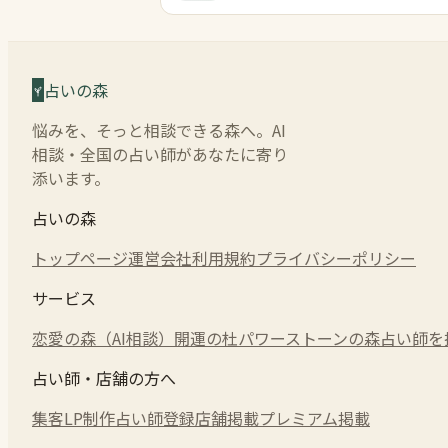
占いの森
悩みを、そっと相談できる森へ。AI
相談・全国の占い師があなたに寄り
添います。
占いの森
トップページ
運営会社
利用規約
プライバシーポリシー
サービス
恋愛の森（AI相談）
開運の杜
パワーストーンの森
占い師を
占い師・店舗の方へ
集客LP制作
占い師登録
店舗掲載
プレミアム掲載