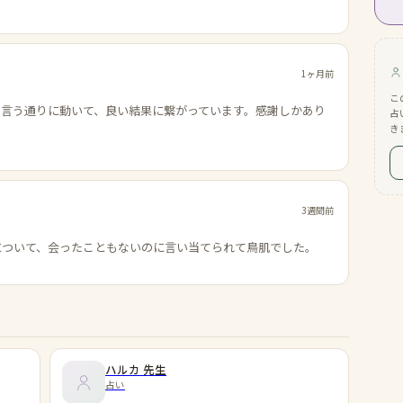
1ヶ月前
こ
の言う通りに動いて、良い結果に繋がっています。感謝しかあり
占
き
3週間前
について、会ったこともないのに言い当てられて鳥肌でした。
ハルカ
先生
占い