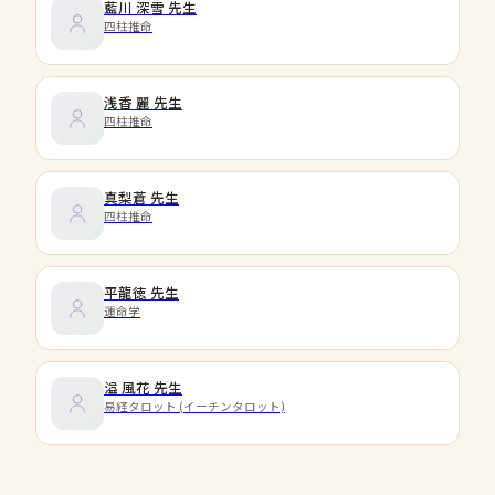
藍川 深雪
先生
四柱推命
浅香 麗
先生
四柱推命
真梨蒼
先生
四柱推命
平龍徳
先生
運命学
溢 風花
先生
易経タロット (イーチンタロット)