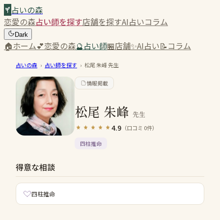
占いの森
恋愛の森
占い師を探す
店舗を探す
AI占い
コラム
Dark
🏠
ホーム
💕
恋愛の森
🔮
占い師
🏪
店舗
✨
AI占い
📝
コラム
占いの森
›
占い師を探す
›
松尾 朱峰
先生
情報掲載
松尾 朱峰
先生
4.9
（口コミ
0
件）
四柱推命
得意な相談
四柱推命