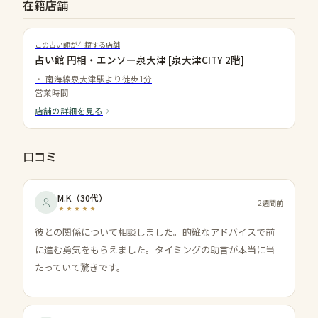
在籍店舗
この占い師が在籍する店舗
占い館 円相・エンソー泉大津 [泉大津CITY 2階]
・
南海線泉大津駅より徒歩1分
営業時間
店舗の詳細を見る
口コミ
M.K
（
30代
）
2週間前
彼との関係について相談しました。的確なアドバイスで前
に進む勇気をもらえました。タイミングの助言が本当に当
たっていて驚きです。