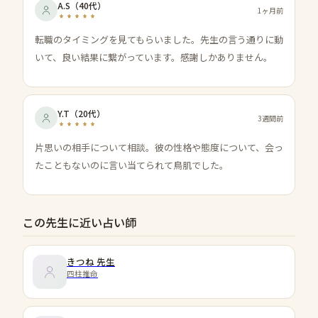
A.S
（
40代
）
1ヶ月前
転職のタイミングを見てもらいました。先生の言う通りに動
いて、良い結果に繋がっています。感謝しかありません。
Y.T
（
20代
）
3週間前
片思いの相手について相談。彼の性格や態度について、会っ
たこともないのに言い当てられて鳥肌でした。
この先生に近い占い師
きつね
先生
四柱推命