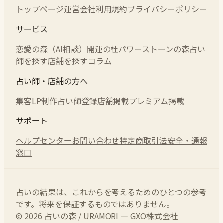
トップページ
運営会社
利用規約
プライバシーポリシー
サービス
恋愛の森（AI相談）
開運の杜
パワーストーンの森
占い
師を探す
店舗を探す
コラム
占い師・店舗の方へ
集客LP制作
占い師登録
店舗掲載
プレミアム掲載
サポート
ヘルプセンター
お問い合わせ
特定商取引法
安全・通報
窓口
占いの結果は、これからを考えるためのひとつの参考
です。将来を保証するものではありません。
© 2026 占いの森 / URAMORI — GXO株式会社