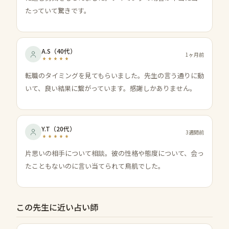
たっていて驚きです。
A.S
（
40代
）
1ヶ月前
転職のタイミングを見てもらいました。先生の言う通りに動
いて、良い結果に繋がっています。感謝しかありません。
Y.T
（
20代
）
3週間前
片思いの相手について相談。彼の性格や態度について、会っ
たこともないのに言い当てられて鳥肌でした。
この先生に近い占い師