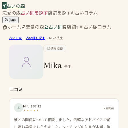
占いの森
恋愛の森
占い師を探す
店舗を探す
AI占い
コラム
Dark
🏠
ホーム
💕
恋愛の森
🔮
占い師
🏪
店舗
✨
AI占い
📝
コラム
占いの森
›
占い師を探す
›
Mika
先生
情報掲載
Mika
先生
口コミ
M.K
（
30代
）
2週間前
彼との関係について相談しました。的確なアドバイスで前
に進む勇気をもらえました。タイミングの助言が本当に当