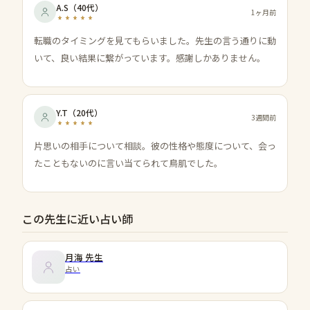
A.S
（
40代
）
1ヶ月前
転職のタイミングを見てもらいました。先生の言う通りに動
いて、良い結果に繋がっています。感謝しかありません。
Y.T
（
20代
）
3週間前
片思いの相手について相談。彼の性格や態度について、会っ
たこともないのに言い当てられて鳥肌でした。
この先生に近い占い師
月海
先生
占い