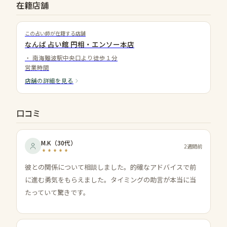
在籍店舗
この占い師が在籍する店舗
なんば 占い館 円相・エンソー本店
・
南海難波駅中央口より徒歩１分
営業時間
店舗の詳細を見る
口コミ
M.K
（
30代
）
2週間前
彼との関係について相談しました。的確なアドバイスで前
に進む勇気をもらえました。タイミングの助言が本当に当
たっていて驚きです。