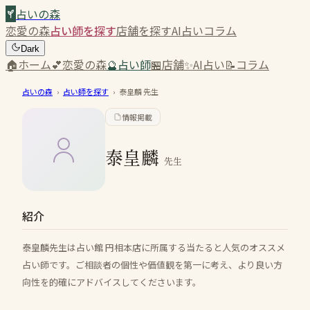
占いの森
恋愛の森
占い師を探す
店舗を探す
AI占い
コラム
Dark
🏠
ホーム
💕
恋愛の森
🔮
占い師
🏪
店舗
✨
AI占い
📝
コラム
占いの森
›
占い師を探す
›
泰皇麟
先生
情報掲載
泰皇麟
先生
紹介
泰皇麟先生は占い館 円相本店に所属する当たると人気のオススメ
占い師です。ご相談者の個性や価値観を第一に考え、より良い方
向性を的確にアドバイスしてくださいます。