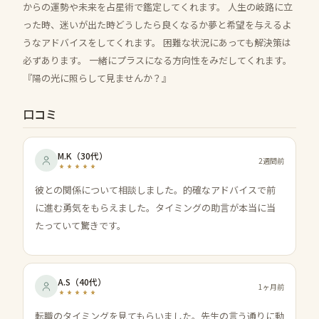
からの運勢や未来を占星術で鑑定してくれます。 人生の岐路に立
った時、迷いが出た時どうしたら良くなるか夢と希望を与えるよ
うなアドバイスをしてくれます。 困難な状況にあっても解決策は
必ずあります。 一緒にプラスになる方向性をみだしてくれます。
『陽の光に照らして見ませんか？』
口コミ
M.K
（
30代
）
2週間前
彼との関係について相談しました。的確なアドバイスで前
に進む勇気をもらえました。タイミングの助言が本当に当
たっていて驚きです。
A.S
（
40代
）
1ヶ月前
転職のタイミングを見てもらいました。先生の言う通りに動