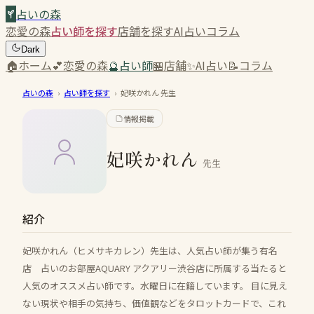
占いの森
恋愛の森
占い師を探す
店舗を探す
AI占い
コラム
Dark
🏠
ホーム
💕
恋愛の森
🔮
占い師
🏪
店舗
✨
AI占い
📝
コラム
占いの森
›
占い師を探す
›
妃咲かれん
先生
情報掲載
妃咲かれん
先生
紹介
妃咲かれん（ヒメサキカレン）先生は、人気占い師が集う有名
店 占いのお部屋AQUARY アクアリー渋谷店に所属する当たると
人気のオススメ占い師です。水曜日に在籍しています。 目に見え
ない現状や相手の気持ち、価値観などをタロットカードで、これ