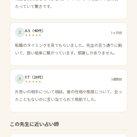
たっていて驚きです。
A.S
（
40代
）
1ヶ月前
転職のタイミングを見てもらいました。先生の言う通りに動
いて、良い結果に繋がっています。感謝しかありません。
Y.T
（
20代
）
3週間前
片思いの相手について相談。彼の性格や態度について、会っ
たこともないのに言い当てられて鳥肌でした。
この先生に近い占い師