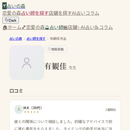
占いの森
恋愛の森
占い師を探す
店舗を探す
AI占い
コラム
Dark
🏠
ホーム
💕
恋愛の森
🔮
占い師
🏪
店舗
✨
AI占い
📝
コラム
占いの森
›
占い師を探す
›
有観佳
先生
情報掲載
有観佳
先生
口コミ
M.K
（
30代
）
2週間前
彼との関係について相談しました。的確なアドバイスで前
に進む勇気をもらえました。タイミングの助言が本当に当