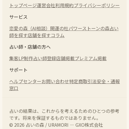
トップページ
運営会社
利用規約
プライバシーポリシー
サービス
恋愛の森（AI相談）
開運の杜
パワーストーンの森
占い
師を探す
店舗を探す
コラム
占い師・店舗の方へ
集客LP制作
占い師登録
店舗掲載
プレミアム掲載
サポート
ヘルプセンター
お問い合わせ
特定商取引法
安全・通報
窓口
占いの結果は、これからを考えるためのひとつの参考
です。将来を保証するものではありません。
© 2026 占いの森 / URAMORI — GXO株式会社