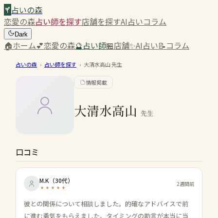
占いの森
恋愛の森
占い師を探す
店舗を探す
AI占い
コラム
Dark
🏠
ホーム
💕
恋愛の森
🔮
占い師
🏪
店舗
✨
AI占い
📝
コラム
占いの森
›
占い師を探す
›
大清水高山
先生
情報掲載
大清水高山
先生
口コミ
M.K
（
30代
）
2週間前
彼との関係について相談しました。的確なアドバイスで前
に進む勇気をもらえました。タイミングの助言が本当に当