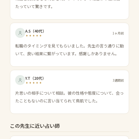
たっていて驚きです。
A.S
（
40代
）
1ヶ月前
転職のタイミングを見てもらいました。先生の言う通りに動
いて、良い結果に繋がっています。感謝しかありません。
Y.T
（
20代
）
3週間前
片思いの相手について相談。彼の性格や態度について、会っ
たこともないのに言い当てられて鳥肌でした。
この先生に近い占い師