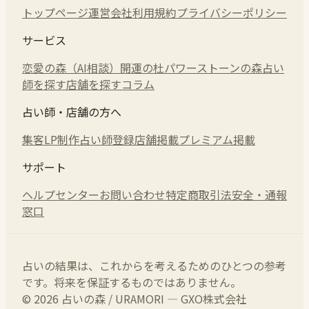
トップページ
運営会社
利用規約
プライバシーポリシー
サービス
恋愛の森（AI相談）
開運の杜
パワーストーンの森
占い
師を探す
店舗を探す
コラム
占い師・店舗の方へ
集客LP制作
占い師登録
店舗掲載
プレミアム掲載
サポート
ヘルプセンター
お問い合わせ
特定商取引法
安全・通報
窓口
占いの結果は、これからを考えるためのひとつの参考
です。将来を保証するものではありません。
© 2026 占いの森 / URAMORI — GXO株式会社