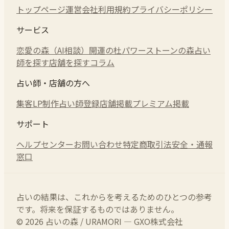
トップページ
運営会社
利用規約
プライバシーポリシー
サービス
恋愛の森（AI相談）
開運の杜
パワーストーンの森
占い
師を探す
店舗を探す
コラム
占い師・店舗の方へ
集客LP制作
占い師登録
店舗掲載
プレミアム掲載
サポート
ヘルプセンター
お問い合わせ
特定商取引法
安全・通報
窓口
占いの結果は、これからを考えるためのひとつの参考
です。将来を保証するものではありません。
© 2026 占いの森 / URAMORI — GXO株式会社