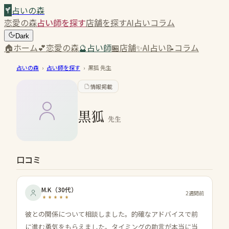
占いの森
恋愛の森
占い師を探す
店舗を探す
AI占い
コラム
Dark
🏠
ホーム
💕
恋愛の森
🔮
占い師
🏪
店舗
✨
AI占い
📝
コラム
占いの森
›
占い師を探す
›
黒狐
先生
情報掲載
黒狐
先生
口コミ
M.K
（
30代
）
2週間前
彼との関係について相談しました。的確なアドバイスで前
に進む勇気をもらえました。タイミングの助言が本当に当