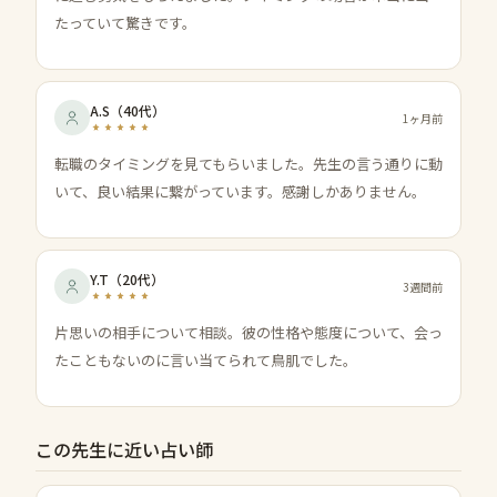
たっていて驚きです。
A.S
（
40代
）
1ヶ月前
転職のタイミングを見てもらいました。先生の言う通りに動
いて、良い結果に繋がっています。感謝しかありません。
Y.T
（
20代
）
3週間前
片思いの相手について相談。彼の性格や態度について、会っ
たこともないのに言い当てられて鳥肌でした。
この先生に近い占い師