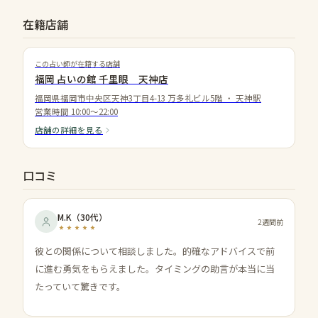
在籍店舗
この占い師が在籍する店舗
福岡 占いの館 千里眼 天神店
福岡県福岡市中央区天神3丁目4-13 万多礼ビル5階
・
天神駅
営業時間
10:00〜22:00
店舗の詳細を見る
口コミ
M.K
（
30代
）
2週間前
彼との関係について相談しました。的確なアドバイスで前
に進む勇気をもらえました。タイミングの助言が本当に当
たっていて驚きです。