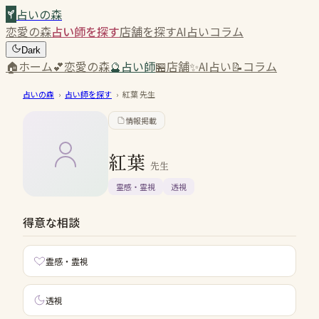
占いの森
恋愛の森
占い師を探す
店舗を探す
AI占い
コラム
Dark
🏠
ホーム
💕
恋愛の森
🔮
占い師
🏪
店舗
✨
AI占い
📝
コラム
占いの森
›
占い師を探す
›
紅葉
先生
情報掲載
紅葉
先生
霊感・霊視
透視
得意な相談
霊感・霊視
透視