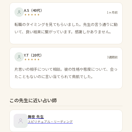
A.S
（
40代
）
1ヶ月前
転職のタイミングを見てもらいました。先生の言う通りに動
いて、良い結果に繋がっています。感謝しかありません。
Y.T
（
20代
）
3週間前
片思いの相手について相談。彼の性格や態度について、会っ
たこともないのに言い当てられて鳥肌でした。
この先生に近い占い師
舞夜
先生
スピリチュアル・リーディング