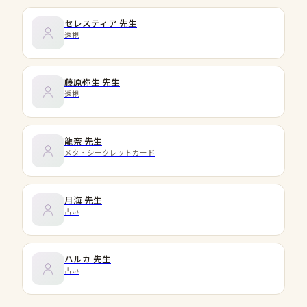
セレスティア
先生
透視
藤原弥生
先生
透視
龍奈
先生
メタ・シークレットカード
月海
先生
占い
ハルカ
先生
占い