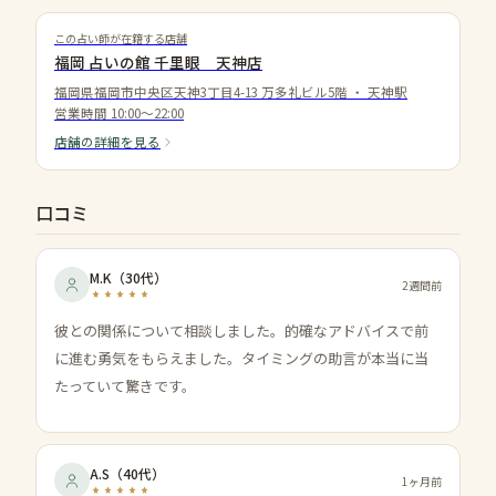
この占い師が在籍する店舗
福岡 占いの館 千里眼 天神店
福岡県福岡市中央区天神3丁目4-13 万多礼ビル5階
・
天神駅
営業時間
10:00〜22:00
店舗の詳細を見る
口コミ
M.K
（
30代
）
2週間前
彼との関係について相談しました。的確なアドバイスで前
に進む勇気をもらえました。タイミングの助言が本当に当
たっていて驚きです。
A.S
（
40代
）
1ヶ月前