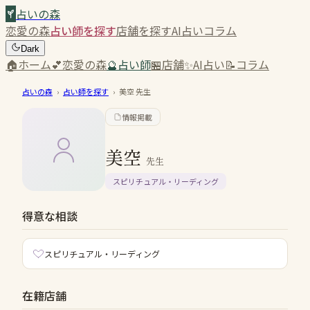
占いの森
恋愛の森
占い師を探す
店舗を探す
AI占い
コラム
Dark
🏠
ホーム
💕
恋愛の森
🔮
占い師
🏪
店舗
✨
AI占い
📝
コラム
占いの森
›
占い師を探す
›
美空
先生
情報掲載
美空
先生
スピリチュアル・リーディング
得意な相談
スピリチュアル・リーディング
在籍店舗