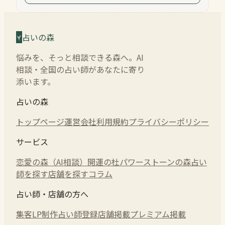
占いの森
悩みを、そっと相談できる森へ。AI
相談・全国の占い師があなたに寄り
添います。
占いの森
トップページ
運営会社
利用規約
プライバシーポリシー
サービス
恋愛の森（AI相談）
開運の杜
パワーストーンの森
占い
師を探す
店舗を探す
コラム
占い師・店舗の方へ
集客LP制作
占い師登録
店舗掲載
プレミアム掲載