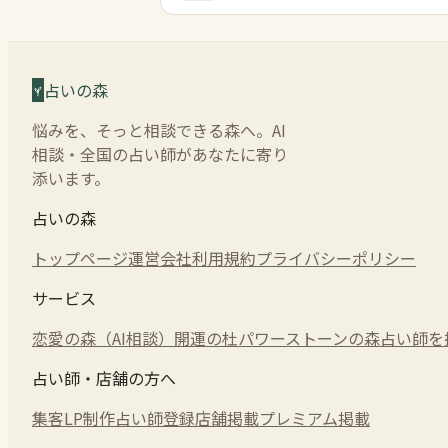
占いの森
悩みを、そっと相談できる森へ。AI
相談・全国の占い師があなたに寄り
添います。
占いの森
トップページ
運営会社
利用規約
プライバシーポリシー
サービス
恋愛の森（AI相談）
開運の杜
パワーストーンの森
占い師を
占い師・店舗の方へ
集客LP制作
占い師登録
店舗掲載
プレミアム掲載