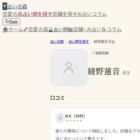
占いの森
恋愛の森
占い師を探す
店舗を探す
AI占い
コラム
Dark
🏠
ホーム
💕
恋愛の森
🔮
占い師
🏪
店舗
✨
AI占い
📝
コラム
占いの森
›
占い師を探す
›
綾野蓮音
先生
情報掲載
綾野蓮音
先生
口コミ
M.K
（
30代
）
彼との関係について相談しました。的確なア
当に当たっていて驚きです。