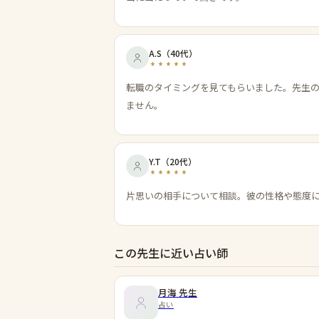
A.S
（
40代
）
転職のタイミングを見てもらいました。先生
ません。
Y.T
（
20代
）
片思いの相手について相談。彼の性格や態度
この先生に近い占い師
月海
先生
占い