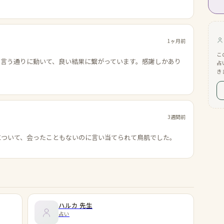
1ヶ月前
こ
の言う通りに動いて、良い結果に繋がっています。感謝しかあり
占
き
3週間前
について、会ったこともないのに言い当てられて鳥肌でした。
ハルカ
先生
占い