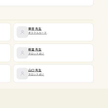
華音
先生
オラクルカード
樹里
先生
タロット占い
山口
先生
タロット占い