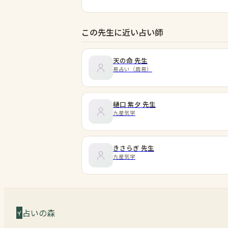
この先生に近い占い師
天の命
先生
易占い（周易）
樋口 紫夕
先生
九星気学
きさらぎ
先生
九星気学
占いの森