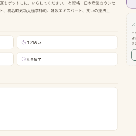
吉運もゲットしに、いらしてください。 有資格：日本産業カウンセ
ト、楊名時気功太極拳師範、雑穀エキスパート、笑いの療法士
こ
占
手相占い
き
九星気学