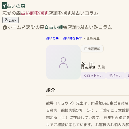
占いの森
恋愛の森
占い師を探す
店舗を探す
AI占い
コラム
Dark
🏠
ホーム
💕
恋愛の森
🔮
占い師
🏪
店舗
✨
AI占い
📝
コラム
占いの森
›
占い師を探す
›
龍馬
先生
情報掲載
龍馬
先生
タロット占い
手相占い
紹介
龍馬（リュウマ）先生は、開運館E&E 東武百貨
百貨店 船橋店鑑定所 （月）、千葉そごう本館鑑
鑑定所 （土）に在籍しています。 長年対面鑑
ルでご相談に応じています。 お客様のお悩みの