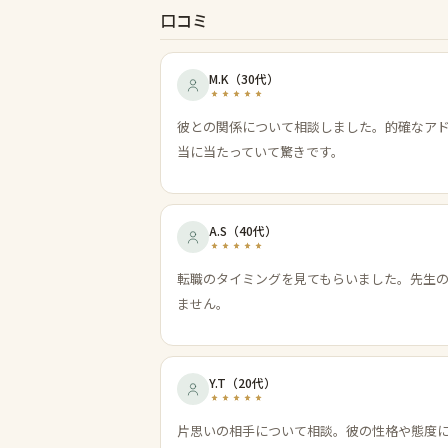
口コミ
M.K
（
30代
）
彼との関係について相談しました。的確なア
当に当たっていて驚きです。
A.S
（
40代
）
転職のタイミングを見てもらいました。先生
ません。
Y.T
（
20代
）
片思いの相手について相談。彼の性格や態度