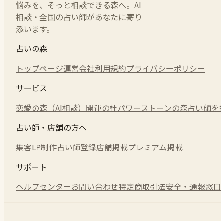
悩みを、そっと相談できる森へ。AI
相談・全国の占い師があなたに寄り
添います。
占いの森
トップページ
運営会社
利用規約
プライバシーポリシー
サービス
恋愛の森（AI相談）
開運の杜
パワーストーンの森
占い師を
占い師・店舗の方へ
集客LP制作
占い師登録
店舗掲載
プレミアム掲載
サポート
ヘルプセンター
お問い合わせ
特定商取引法
安全・通報窓口