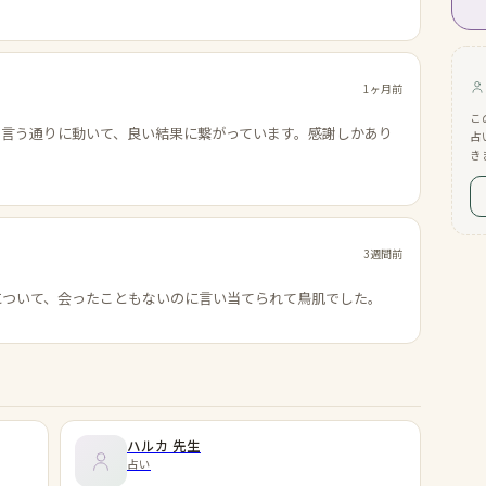
1ヶ月前
こ
の言う通りに動いて、良い結果に繋がっています。感謝しかあり
占
き
3週間前
について、会ったこともないのに言い当てられて鳥肌でした。
ハルカ
先生
占い