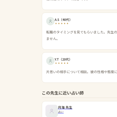
A.S
（
40代
）
転職のタイミングを見てもらいました。先生
ません。
Y.T
（
20代
）
片思いの相手について相談。彼の性格や態度
この先生に近い占い師
月海
先生
占い