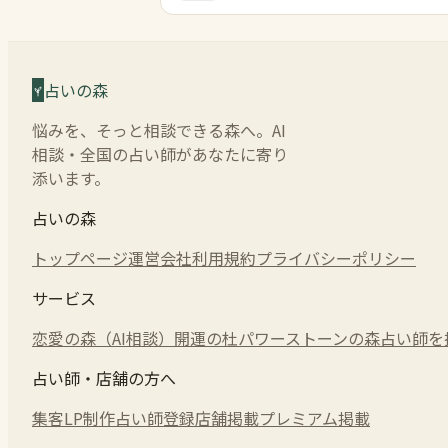
占いの森
悩みを、そっと相談できる森へ。AI
相談・全国の占い師があなたに寄り
添います。
占いの森
トップページ
運営会社
利用規約
プライバシーポリシー
サービス
恋愛の森（AI相談）
開運の杜
パワーストーンの森
占い師を
占い師・店舗の方へ
集客LP制作
占い師登録
店舗掲載
プレミアム掲載