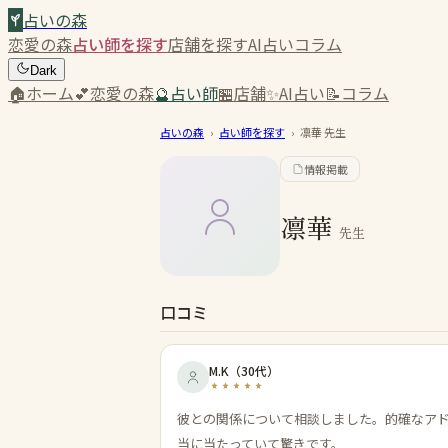
占いの森
恋愛の森
占い師を探す
店舗を探す
AI占い
コラム
Dark
🏠
ホーム
💕
恋愛の森
🔮
占い師
🏪
店舗
✨
AI占い
📝
コラム
占いの森
›
占い師を探す
›
凛華
先生
情報掲載
凛華
先生
口コミ
M.K
（
30代
）
彼との関係について相談しました。的確なア
当に当たっていて驚きです。