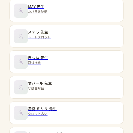
MAY
先生
カバラ数秘術
ステラ
先生
トートタロット
きつね
先生
四柱推命
オパール
先生
守護霊対話
逢愛 ミリサ
先生
タロット占い