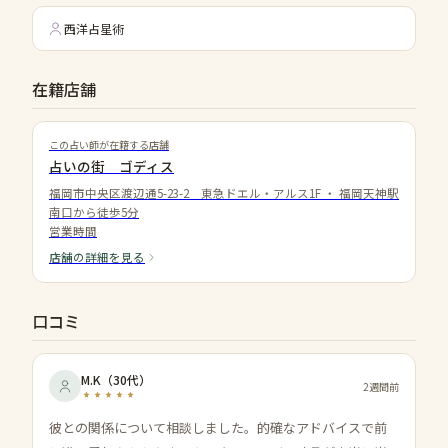
西洋占星術
在籍店舗
この占い師が在籍する店舗
占いの街 ゴディス
福岡市中央区渡辺通5-23-2 東急ドエル・アルス1F
・
福岡天神駅
南口から徒歩5分
営業時間
店舗の詳細を見る
口コミ
M.K
（
30代
）
2週間前
彼との関係について相談しました。的確なアドバイスで前