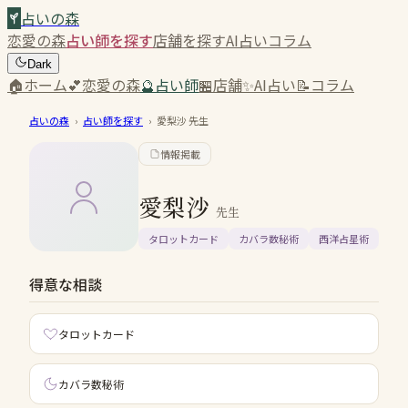
占いの森
恋愛の森
占い師を探す
店舗を探す
AI占い
コラム
Dark
🏠
ホーム
💕
恋愛の森
🔮
占い師
🏪
店舗
✨
AI占い
📝
コラム
占いの森
›
占い師を探す
›
愛梨沙
先生
情報掲載
愛梨沙
先生
タロットカード
カバラ数秘術
西洋占星術
得意な相談
タロットカード
カバラ数秘術