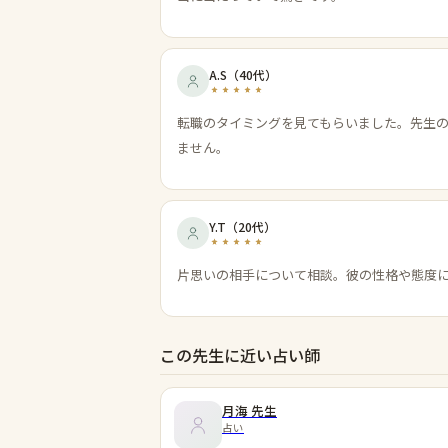
A.S
（
40代
）
転職のタイミングを見てもらいました。先生
ません。
Y.T
（
20代
）
片思いの相手について相談。彼の性格や態度
この先生に近い占い師
月海
先生
占い