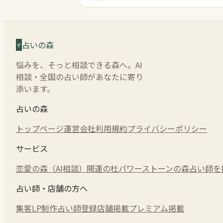
占いの森
悩みを、そっと相談できる森へ。AI
相談・全国の占い師があなたに寄り
添います。
占いの森
トップページ
運営会社
利用規約
プライバシーポリシー
サービス
恋愛の森（AI相談）
開運の杜
パワーストーンの森
占い師を
占い師・店舗の方へ
集客LP制作
占い師登録
店舗掲載
プレミアム掲載