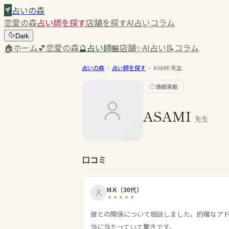
占いの森
恋愛の森
占い師を探す
店舗を探す
AI占い
コラム
Dark
🏠
ホーム
💕
恋愛の森
🔮
占い師
🏪
店舗
✨
AI占い
📝
コラム
占いの森
›
占い師を探す
›
ASAMI
先生
情報掲載
ASAMI
先生
口コミ
M.K
（
30代
）
彼との関係について相談しました。的確なア
当に当たっていて驚きです。