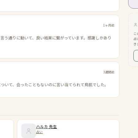
1ヶ月前
こ
の言う通りに動いて、良い結果に繋がっています。感謝しかあり
占
き
3週間前
について、会ったこともないのに言い当てられて鳥肌でした。
ハルカ
先生
占い