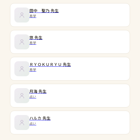
田中 聖乃
先生
易学
悠
先生
易学
ＲＹＯＫＵＲＹＵ
先生
易学
月海
先生
占い
ハルカ
先生
占い