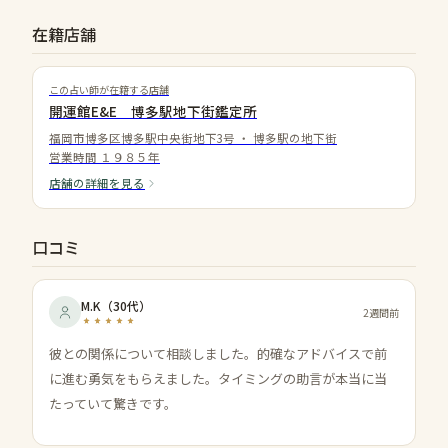
在籍店舗
この占い師が在籍する店舗
開運館E&E 博多駅地下街鑑定所
福岡市博多区博多駅中央街地下3号
・
博多駅の地下街
営業時間
１９８５年
店舗の詳細を見る
口コミ
M.K
（
30代
）
2週間前
彼との関係について相談しました。的確なアドバイスで前
に進む勇気をもらえました。タイミングの助言が本当に当
たっていて驚きです。