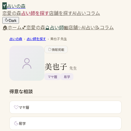
占いの森
恋愛の森
占い師を探す
店舗を探す
AI占い
コラム
Dark
🏠
ホーム
💕
恋愛の森
🔮
占い師
🏪
店舗
✨
AI占い
📝
コラム
占いの森
›
占い師を探す
›
美也子
先生
情報掲載
美也子
先生
マヤ暦
易学
得意な相談
マヤ暦
易学