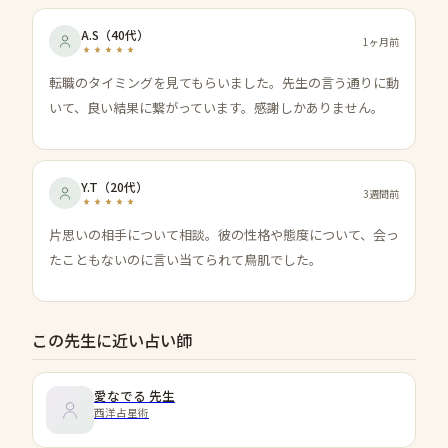
A.S
（
40代
）
1ヶ月前
転職のタイミングを見てもらいました。先生の言う通りに動
いて、良い結果に繋がっています。感謝しかありません。
Y.T
（
20代
）
3週間前
片思いの相手について相談。彼の性格や態度について、会っ
たこともないのに言い当てられて鳥肌でした。
この先生に近い占い師
愛なでる
先生
西洋占星術