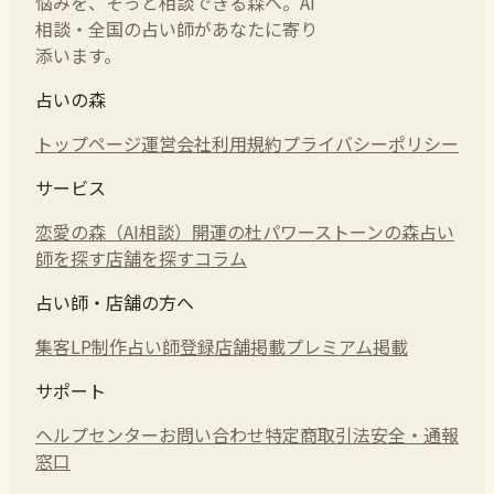
悩みを、そっと相談できる森へ。AI
相談・全国の占い師があなたに寄り
添います。
占いの森
トップページ
運営会社
利用規約
プライバシーポリシー
サービス
恋愛の森（AI相談）
開運の杜
パワーストーンの森
占い
師を探す
店舗を探す
コラム
占い師・店舗の方へ
集客LP制作
占い師登録
店舗掲載
プレミアム掲載
サポート
ヘルプセンター
お問い合わせ
特定商取引法
安全・通報
窓口