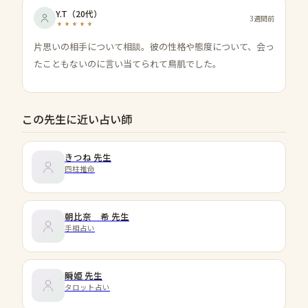
Y.T
（
20代
）
3週間前
片思いの相手について相談。彼の性格や態度について、会っ
たこともないのに言い当てられて鳥肌でした。
この先生に近い占い師
きつね
先生
四柱推命
朝比奈 希
先生
手相占い
瞬姫
先生
タロット占い