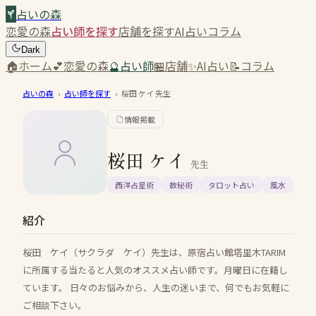
占いの森
恋愛の森
占い師を探す
店舗を探す
AI占い
コラム
Dark
🏠
ホーム
💕
恋愛の森
🔮
占い師
🏪
店舗
✨
AI占い
📝
コラム
占いの森
›
占い師を探す
›
桜田 ケイ
先生
情報掲載
桜田 ケイ
先生
西洋占星術
数秘術
タロット占い
風水
紹介
桜田 ケイ（サクラダ ケイ）先生は、原宿占い館塔里木TARIM
に所属する当たると人気のオススメ占い師です。月曜日に在籍し
ています。 日々のお悩みから、人生の迷いまで、何でもお気軽に
ご相談下さい。