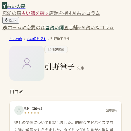
占いの森
恋愛の森
占い師を探す
店舗を探す
AI占い
コラム
Dark
🏠
ホーム
💕
恋愛の森
🔮
占い師
🏪
店舗
✨
AI占い
📝
コラム
占いの森
›
占い師を探す
›
引野律子
先生
情報掲載
引野律子
先生
口コミ
M.K
（
30代
）
2週間前
彼との関係について相談しました。的確なアドバイスで前
に進む勇気をもらえました。タイミングの助言が本当に当