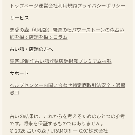
トップページ
運営会社
利用規約
プライバシーポリシー
サービス
恋愛の森（AI相談）
開運の杜
パワーストーンの森
占い
師を探す
店舗を探す
コラム
占い師・店舗の方へ
集客LP制作
占い師登録
店舗掲載
プレミアム掲載
サポート
ヘルプセンター
お問い合わせ
特定商取引法
安全・通報
窓口
占いの結果は、これからを考えるためのひとつの参考
です。将来を保証するものではありません。
© 2026 占いの森 / URAMORI — GXO株式会社