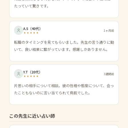
たっていて驚きです。
A.S
（
40代
）
1ヶ月前
転職のタイミングを見てもらいました。先生の言う通りに動
いて、良い結果に繋がっています。感謝しかありません。
Y.T
（
20代
）
3週間前
片思いの相手について相談。彼の性格や態度について、会っ
たこともないのに言い当てられて鳥肌でした。
この先生に近い占い師