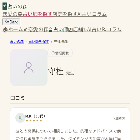
占いの森
恋愛の森
占い師を探す
店舗を探す
AI占い
コラム
Dark
🏠
ホーム
💕
恋愛の森
🔮
占い師
🏪
店舗
✨
AI占い
📝
コラム
占いの森
›
占い師を探す
›
守杜
先生
情報掲載
守杜
先生
口コミ
M.K
（
30代
）
2週間前
彼との関係について相談しました。的確なアドバイスで前
に進む勇気をもらえました。タイミングの助言が本当に当