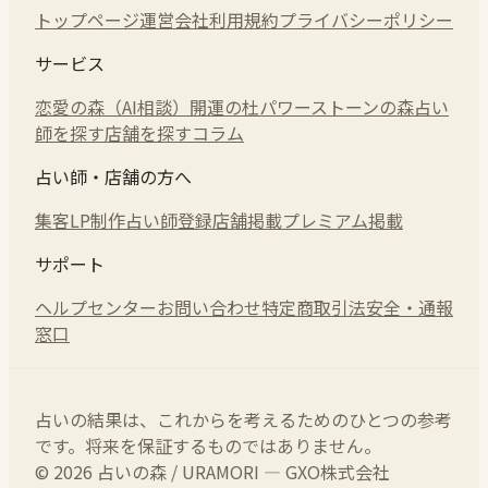
トップページ
運営会社
利用規約
プライバシーポリシー
サービス
恋愛の森（AI相談）
開運の杜
パワーストーンの森
占い
師を探す
店舗を探す
コラム
占い師・店舗の方へ
集客LP制作
占い師登録
店舗掲載
プレミアム掲載
サポート
ヘルプセンター
お問い合わせ
特定商取引法
安全・通報
窓口
占いの結果は、これからを考えるためのひとつの参考
です。将来を保証するものではありません。
© 2026 占いの森 / URAMORI — GXO株式会社