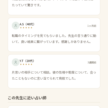
たっていて驚きです。
A.S
（
40代
）
1ヶ月前
転職のタイミングを見てもらいました。先生の言う通りに動
いて、良い結果に繋がっています。感謝しかありません。
Y.T
（
20代
）
3週間前
片思いの相手について相談。彼の性格や態度について、会っ
たこともないのに言い当てられて鳥肌でした。
この先生に近い占い師