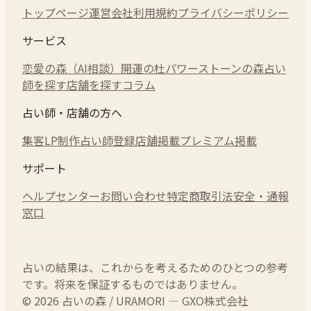
トップページ
運営会社
利用規約
プライバシーポリシー
サービス
恋愛の森（AI相談）
開運の杜
パワーストーンの森
占い
師を探す
店舗を探す
コラム
占い師・店舗の方へ
集客LP制作
占い師登録
店舗掲載
プレミアム掲載
サポート
ヘルプセンター
お問い合わせ
特定商取引法
安全・通報
窓口
占いの結果は、これからを考えるためのひとつの参考
です。将来を保証するものではありません。
© 2026 占いの森 / URAMORI — GXO株式会社