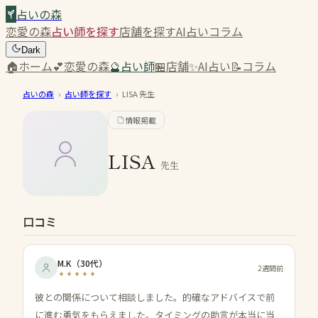
占いの森
恋愛の森
占い師を探す
店舗を探す
AI占い
コラム
Dark
🏠
ホーム
💕
恋愛の森
🔮
占い師
🏪
店舗
✨
AI占い
📝
コラム
占いの森
›
占い師を探す
›
LISA
先生
情報掲載
LISA
先生
口コミ
M.K
（
30代
）
2週間前
彼との関係について相談しました。的確なアドバイスで前
に進む勇気をもらえました。タイミングの助言が本当に当