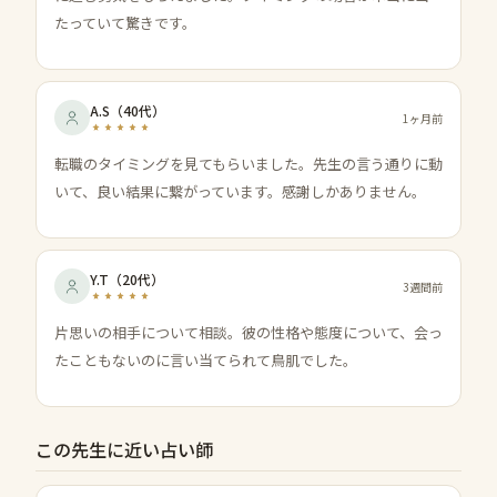
たっていて驚きです。
A.S
（
40代
）
1ヶ月前
転職のタイミングを見てもらいました。先生の言う通りに動
いて、良い結果に繋がっています。感謝しかありません。
Y.T
（
20代
）
3週間前
片思いの相手について相談。彼の性格や態度について、会っ
たこともないのに言い当てられて鳥肌でした。
この先生に近い占い師