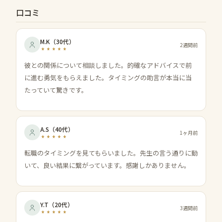
口コミ
M.K
（
30代
）
2週間前
彼との関係について相談しました。的確なアドバイスで前
に進む勇気をもらえました。タイミングの助言が本当に当
たっていて驚きです。
A.S
（
40代
）
1ヶ月前
転職のタイミングを見てもらいました。先生の言う通りに動
いて、良い結果に繋がっています。感謝しかありません。
Y.T
（
20代
）
3週間前