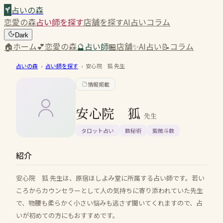
占いの森
恋愛の森
占い師を探す
店舗を探す
AI占い
コラム
Dark
🏠
ホーム
💕
恋愛の森
🔮
占い師
🏪
店舗
✨
AI占い
📝
コラム
占いの森
›
占い師を探す
›
安心院 狐
先生
情報掲載
安心院 狐
先生
タロット占い
数秘術
紫微斗数
紹介
安心院 狐 先生は、原宿ほしよみ堂に所属する占い師です。若い
ころからカウンセラーとして人の気持ちに寄り添われていた先生
で、物腰も柔らかく小さい悩みも逃さず聞いてくれますので、占
いが初めての方にもおすすめです。